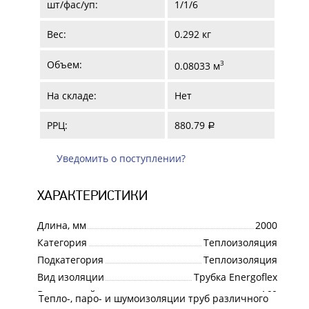
шт/фас/уп:
1/1/6
Вес:
0.292 кг
Объем:
3
0.08033 м
На складе:
Нет
РРЦ:
880.79
a
Уведомить о поступлении?
ХАРАКТЕРИСТИКИ
Длина, мм
2000
Категория
Теплоизоляция
Подкатегория
Теплоизоляция
Вид изоляции
Трубка Energoflex
Внутренний диаметр, мм
160
Тепло-, паро- и шумоизоляции труб различного