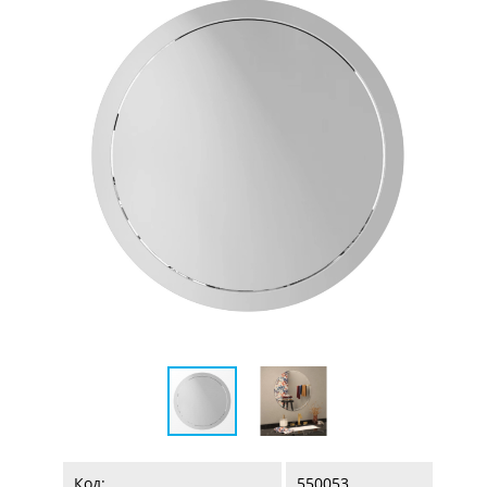
Код:
550053