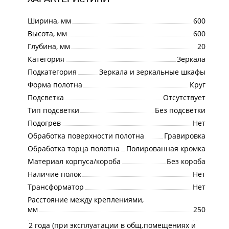
Ширина, мм
600
Высота, мм
600
Глубина, мм
20
Категория
Зеркала
Подкатегория
Зеркала и зеркальные шкафы
Форма полотна
Круг
Подсветка
Отсутствует
Тип подсветки
Без подсветки
Подогрев
Нет
Обработка поверхности полотна
Гравировка
Обработка торца полотна
Полированная кромка
Материал корпуса/короба
Без короба
Наличие полок
Нет
Трансформатор
Нет
Расстояние между креплениями,
мм
250
Наличие розетки
Нет
2 года (при эксплуатации в общ.помещениях и