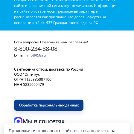
сайте и в розничной сети могут отличаться. Информация
на сайте о товаре носит рекламный характер и
расценивается как приглашение делать оферты на
основании п.1 ст. 437 Гражданского кодекса РФ.
Есть вопросы? Позвоните нам бесплатно!
8-800-234-88-08
E-mail:
info@f58.ru
Сантехника оптом, доставка по России
ООО "Оптимус"
ОГРН 1125835007100
ИНН 5835099479
Обработка персональных данных
Мы в соцсетях
Продолжая использовать сайт, вы соглашаетесь на
Разработка и продвижение сайта
—