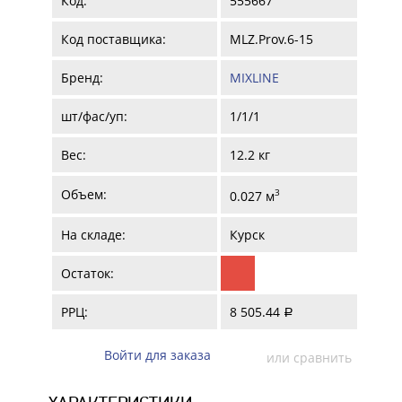
Код:
555667
Код поставщика:
MLZ.Prov.6-15
Бренд:
MIXLINE
шт/фас/уп:
1/1/1
Вес:
12.2 кг
Объем:
3
0.027 м
На складе:
Курск
Остаток:
РРЦ:
8 505.44
a
Войти для заказа
или сравнить