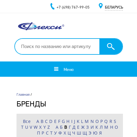
+7 (498) 767-99-05
БЕЛАРУСЬ
Меню
Главная
/
БРЕНДЫ
Все
A
B
C
D
E
F
G
H
I
J
K
L
M
N
O
P
Q
R
S
T
U
V
W
X
Y
Z
А
Б
В
Г
Д
Е
Ж
З
И
К
Л
М
Н
О
П
Р
С
Т
У
Ф
Х
Ц
Ч
Ш
Щ
Э
Ю
Я