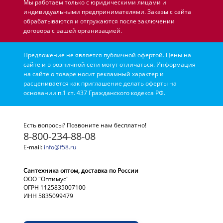
Мы работаем только с юридическими лицами и
индивидуальными предпринимателями. Заказы с сайта
обрабатываются и отгружаются после заключении
договора с вашей организацией.
Предложение не является публичной офертой. Цены на
сайте и в розничной сети могут отличаться. Информация
на сайте о товаре носит рекламный характер и
расценивается как приглашение делать оферты на
основании п.1 ст. 437 Гражданского кодекса РФ.
Есть вопросы? Позвоните нам бесплатно!
8-800-234-88-08
E-mail:
info@f58.ru
Сантехника оптом, доставка по России
ООО "Оптимус"
ОГРН 1125835007100
ИНН 5835099479