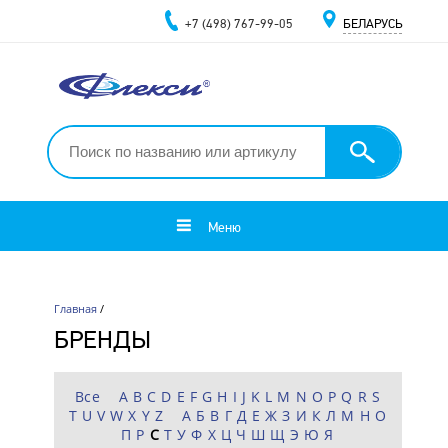
+7 (498) 767-99-05
БЕЛАРУСЬ
Меню
Главная
/
БРЕНДЫ
Все
A
B
C
D
E
F
G
H
I
J
K
L
M
N
O
P
Q
R
S
T
U
V
W
X
Y
Z
А
Б
В
Г
Д
Е
Ж
З
И
К
Л
М
Н
О
П
Р
С
Т
У
Ф
Х
Ц
Ч
Ш
Щ
Э
Ю
Я