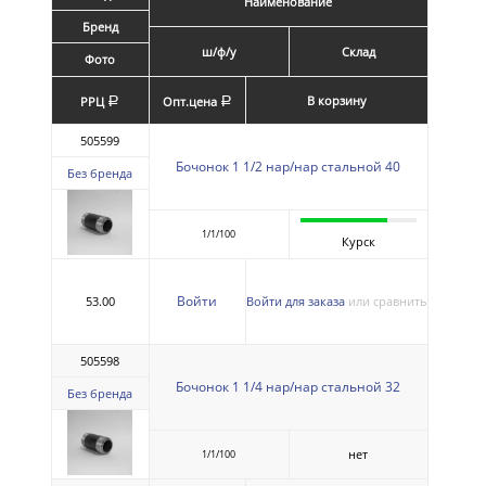
Наименование
Бренд
ш/ф/у
Склад
Фото
В корзину
РРЦ
Опт.цена
a
a
505599
Бочонок 1 1/2 нар/нар стальной 40
Без бренда
1/1/100
Курск
Войти
53.00
Войти для заказа
или сравнить
505598
Бочонок 1 1/4 нар/нар стальной 32
Без бренда
нет
1/1/100