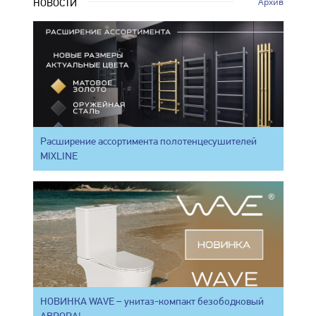
Архив
НОВОСТИ
Расширение ассортимента полотенцесушителей
MIXLINE
НОВИНКА WAVE – унитаз-компакт безободковый
АВРОРА!