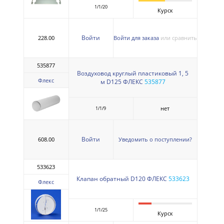
1/1/20
Курск
Войти
228.00
Войти для заказа
или сравнить
535877
Воздуховод круглый пластиковый 1, 5
Флекс
м D125 ФЛЕКС
535877
нет
1/1/9
Войти
608.00
Уведомить о поступлении?
533623
Клапан обратный D120 ФЛЕКС
533623
Флекс
1/1/25
Курск