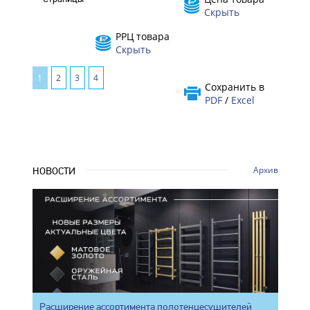
Скрыть
РРЦ товара
Скрыть
1
2
3
4
Сохранить в
PDF
/
Excel
Архив
НОВОСТИ
Расширение ассортимента полотенцесушителей