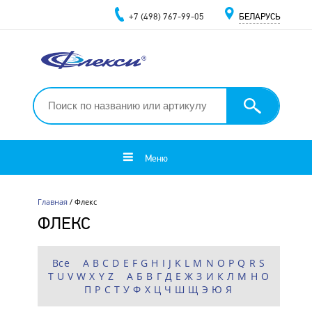
+7 (498) 767-99-05
БЕЛАРУСЬ
Меню
Главная
/ Флекс
ФЛЕКС
Все
A
B
C
D
E
F
G
H
I
J
K
L
M
N
O
P
Q
R
S
T
U
V
W
X
Y
Z
А
Б
В
Г
Д
Е
Ж
З
И
К
Л
М
Н
О
П
Р
С
Т
У
Ф
Х
Ц
Ч
Ш
Щ
Э
Ю
Я