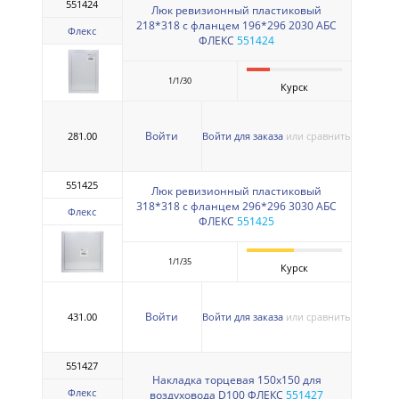
551424
Люк ревизионный пластиковый
218*318 с фланцем 196*296 2030 АБС
Флекс
ФЛЕКС
551424
1/1/30
Курск
Войти
281.00
Войти для заказа
или сравнить
551425
Люк ревизионный пластиковый
318*318 с фланцем 296*296 3030 АБС
Флекс
ФЛЕКС
551425
1/1/35
Курск
Войти
431.00
Войти для заказа
или сравнить
551427
Накладка торцевая 150х150 для
Флекс
воздуховода D100 ФЛЕКС
551427