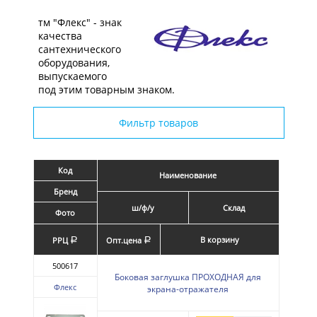
тм "Флекс" - знак
качества
сантехнического
оборудования,
выпускаемого
под этим товарным знаком.
Фильтр товаров
Код
Наименование
Бренд
ш/ф/у
Склад
Фото
В корзину
РРЦ
Опт.цена
a
a
500617
Боковая заглушка ПРОХОДНАЯ для
Флекс
экрана-отражателя