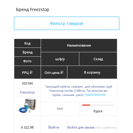
Бренд Freezstop
Фильтр товаров
Код
Наименование
Бренд
ш/ф/у
Склад
Фото
В корзину
РРЦ
Опт.цена
a
a
555184
Греющий кабель саморег. для обогрева труб
Freezstop Inside (10Вт/м, 7м, монтаж вн.
Freezstop
трубы, сальник. узел)
100037050700
1/1/1
Курск
Войти
6 322.98
Войти для заказа
или сравнить