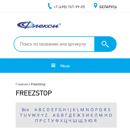
+7 (498) 767-99-05
БЕЛАРУСЬ
Меню
Главная
/ Freezstop
FREEZSTOP
Все
A
B
C
D
E
F
G
H
I
J
K
L
M
N
O
P
Q
R
S
T
U
V
W
X
Y
Z
А
Б
В
Г
Д
Е
Ж
З
И
К
Л
М
Н
О
П
Р
С
Т
У
Ф
Х
Ц
Ч
Ш
Щ
Э
Ю
Я