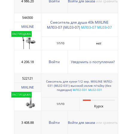
Войти
4 986.20
Войти для заказа
или сравнить
544300
Смеситель для душа 40k MIXLINE
MIXLINE
МЛ03-07 (ML03-07)
МЛ03-07 ML03-07
РАСПРОДАЖА
нет
1/1/10
Войти
4 206.18
Уведомить о поступлении?
522121
Смеситель для кухни 1/2 кер. MIXLINE МЛ02-
031 (ML02-031) высокий излив п/гайку (без
MIXLINE
подводки)
МЛ02-031 ML02-031
РАСПРОДАЖА
1/1/10
Курск
Войти
3 408.88
Войти для заказа
или сравнить