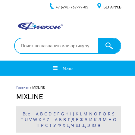
+7 (498) 767-99-05
БЕЛАРУСЬ
Меню
Главная
/ MIXLINE
MIXLINE
Все
A
B
C
D
E
F
G
H
I
J
K
L
M
N
O
P
Q
R
S
T
U
V
W
X
Y
Z
А
Б
В
Г
Д
Е
Ж
З
И
К
Л
М
Н
О
П
Р
С
Т
У
Ф
Х
Ц
Ч
Ш
Щ
Э
Ю
Я