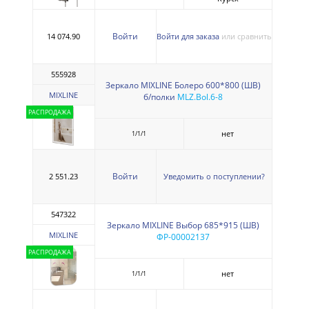
Войти
14 074.90
Войти для заказа
или сравнить
555928
Зеркало MIXLINE Болеро 600*800 (ШВ)
MIXLINE
б/полки
MLZ.Bol.6-8
РАСПРОДАЖА
нет
1/1/1
Войти
2 551.23
Уведомить о поступлении?
547322
Зеркало MIXLINE Выбор 685*915 (ШВ)
MIXLINE
ФР-00002137
РАСПРОДАЖА
нет
1/1/1