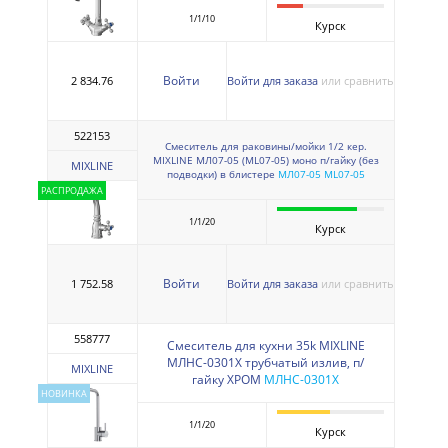
1/1/10
Курск
Войти
2 834.76
Войти для заказа
или сравнить
522153
Смеситель для раковины/мойки 1/2 кер.
MIXLINE МЛ07-05 (ML07-05) моно п/гайку (без
MIXLINE
подводки) в блистере
МЛ07-05 ML07-05
РАСПРОДАЖА
1/1/20
Курск
Войти
1 752.58
Войти для заказа
или сравнить
558777
Смеситель для кухни 35k MIXLINE
МЛНС-0301Х трубчатый излив, п/
MIXLINE
гайку ХРОМ
МЛНС-0301Х
НОВИНКА
1/1/20
Курск