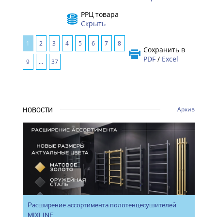
РРЦ товара
Скрыть
1
2
3
4
5
6
7
8
Сохранить в
PDF
/
Excel
9
...
37
Архив
НОВОСТИ
Расширение ассортимента полотенцесушителей
MIXLINE