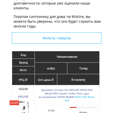
долговечности, которые уже оценили наши
клиенты.
Покупая сантехнику для дома тм Mixline, вы
можете быть уверены, что оно будет служить вам
многие годы.
Фильтр товаров
Код
Наименование
Бренд
ш/ф/у
Склад
Фото
В корзину
РРЦ
Опт.цена
a
a
554236
Душевая система 35к MIXLINE МЛ42-083
(ML42-083) Гранит лейка Троп. душ
MIXLINE
встраиваемая ХРОМ АКЦИЯ
МЛ42-083 ML42-
083
АКЦИЯ
1/1/10
Курск