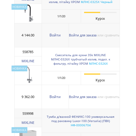
излив, п/гайку ХРОМ
МЛНС-0325Х Черный
НОВИНКА
1/1/20
Курск
Войти
4 144.00
Войти для заказа
или сравнить
558785
Смеситель для кухни 35k MIXLINE
МЛНС-0326Х трубчатый излив, подкл. к
MIXLINE
фильтру, п/гайку ХРОМ
МЛНС-0326Х
НОВИНКА
1/1/20
Курск
Войти
9 362.00
Войти для заказа
или сравнить
559998
Тумба д/ванной ФЕНИКС-100 универсальная
под раковину Luxor-100 (Versalia) (ПВХ)
MIXLINE
НФ-00006704
НОВИНКА