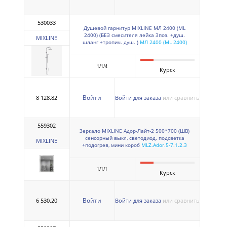
530033
Душевой гарнитур MIXLINE МЛ 2400 (ML
2400) (БЕЗ смесителя лейка 3поз. +душ.
MIXLINE
шланг +тропич. душ. )
МЛ 2400 (ML 2400)
1/1/4
Курск
Войти
8 128.82
Войти для заказа
или сравнить
559302
Зеркало MIXLINE Адор-Лайт-2 500*700 (ШВ)
сенсорный выкл, светодиод. подсветка
MIXLINE
+подогрев, мини короб
MLZ.Ador.5-7.1.2.3
1/1/1
Курск
Войти
6 530.20
Войти для заказа
или сравнить