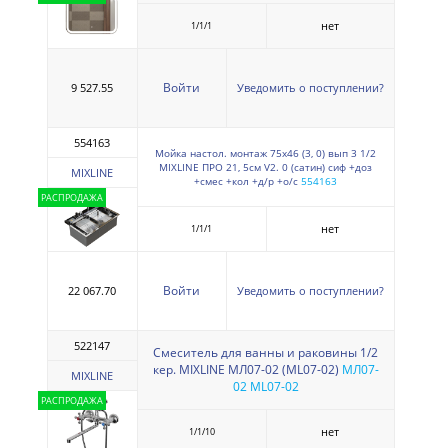
нет
1/1/1
Войти
9 527.55
Уведомить о поступлении?
554163
Мойка настол. монтаж 75х46 (3, 0) вып 3 1/2
MIXLINE ПРО 21, 5см V2. 0 (сатин) сиф +доз
MIXLINE
+смес +кол +д/р +о/с
554163
РАСПРОДАЖА
нет
1/1/1
Войти
22 067.70
Уведомить о поступлении?
522147
Смеситель для ванны и раковины 1/2
кер. MIXLINE МЛ07-02 (ML07-02)
МЛ07-
MIXLINE
02 ML07-02
РАСПРОДАЖА
нет
1/1/10