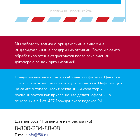
Подписка на новости сайта.
Мы работаем только с юридическими лицами и
индивидуальными предпринимателями. Заказы с сайта
обрабатываются и отгружаются после заключении
договора с вашей организацией.
Предложение не является публичной офертой. Цены на
сайте и в розничной сети могут отличаться. Информация
на сайте о товаре носит рекламный характер и
расценивается как приглашение делать оферты на
основании п.1 ст. 437 Гражданского кодекса РФ.
Есть вопросы? Позвоните нам бесплатно!
8-800-234-88-08
E-mail:
info@f58.ru