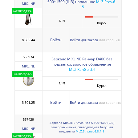
600*1500 (ШВ) напольное
MLZ.Prov.6-
MIXLINE
15
РАСПРОДАЖА
1/1/1
Курск
Войти
8 505.44
Войти для заказа
или сравнить
555934
Зеркало MIXLINE Ренуар D400 без
подсветки, золотое обрамление
MIXLINE
MLZ.RenGold.4
РАСПРОДАЖА
1/1/1
Курск
Войти
3 501.25
Войти для заказа
или сравнить
557429
Зеркало MIXLINE Стив Нео-S 800*600 (ШВ)
сенсорный выкл, светодиодная бегущая
MIXLINE
подсветка
MLZ.Stiv.neoS.8.1.8
РАСПРОДАЖА