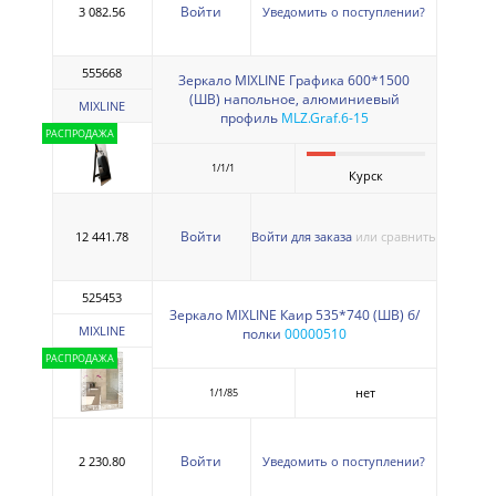
Войти
3 082.56
Уведомить о поступлении?
555668
Зеркало MIXLINE Графика 600*1500
(ШВ) напольное, алюминиевый
MIXLINE
профиль
MLZ.Graf.6-15
РАСПРОДАЖА
1/1/1
Курск
Войти
12 441.78
Войти для заказа
или сравнить
525453
Зеркало MIXLINE Каир 535*740 (ШВ) б/
MIXLINE
полки
00000510
РАСПРОДАЖА
нет
1/1/85
Войти
2 230.80
Уведомить о поступлении?