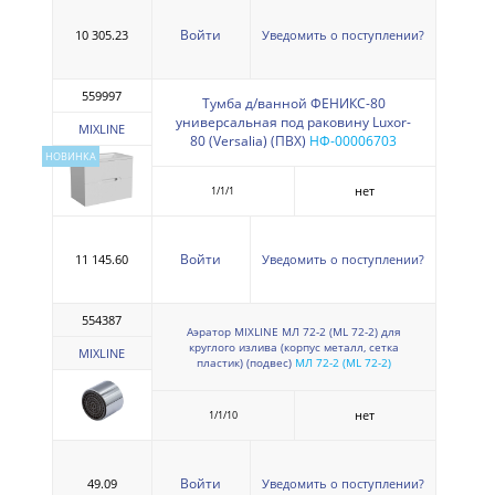
Войти
10 305.23
Уведомить о поступлении?
559997
Тумба д/ванной ФЕНИКС-80
универсальная под раковину Luxor-
MIXLINE
80 (Versalia) (ПВХ)
НФ-00006703
НОВИНКА
нет
1/1/1
Войти
11 145.60
Уведомить о поступлении?
554387
Аэратор MIXLINE МЛ 72-2 (ML 72-2) для
круглого излива (корпус металл, сетка
MIXLINE
пластик) (подвес)
МЛ 72-2 (ML 72-2)
нет
1/1/10
Войти
49.09
Уведомить о поступлении?