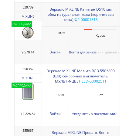
539789
Зеркало MIXLINE Капитан D510 мм
обод натуральная кожа (коричневая
MIXLINE
кожа)
ФР-00001313
РАСПРОДАЖА
1/1/26
Курск
Войти
9 570.14
Войти для заказа
или сравнить
550382
Зеркало MIXLINE Мальта RGB 550*800
(ШВ) сенсорный выключатель,
MIXLINE
МУЛЬТИ-ЦВЕТ
LED-00002511
РАСПРОДАЖА
нет
1/1/1
Войти
12 228.84
Уведомить о поступлении?
555667
Зеркало MIXLINE Прованс Венге