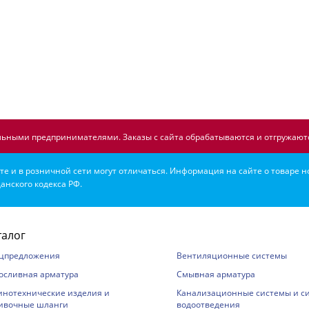
ьными предпринимателями. Заказы с сайта обрабатываются и отгружаютс
е и в розничной сети могут отличаться. Информация на сайте о товаре н
анского кодекса РФ.
талог
цпредложения
Вентиляционные системы
осливная арматура
Смывная арматура
инотехнические изделия и
Канализационные системы и с
ивочные шланги
водоотведения