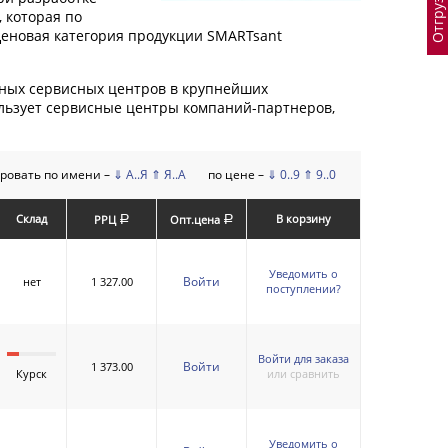
 которая по
Ценовая категория продукции SMARTsant
нных сервисных центров в крупнейших
ользует сервисные центры компаний-партнеров,
ровать по имени –
⇓ А..Я
⇑ Я..А
по цене –
⇓ 0..9
⇑ 9..0
Склад
В корзину
РРЦ
Опт.цена
a
a
Уведомить о
Войти
нет
1 327.00
поступлении?
Войти для заказа
Войти
1 373.00
Курск
или сравнить
Уведомить о