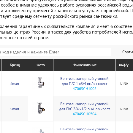
 особое внимание уделялось работе вусловиях российской воды,
ти и количеству примесей значительно уступает европейской. 
ствует среднему сегменту российского рынка сантехники.
олнения гарантийных обязательств компания имеет 6 собстве
льных центрах России, а также для удобства потребителей исп
женные по всей стране.
Сорти
Бренд
Фото
Наименование
ш/ф/у
Вентиль запорный угловой
для П/С 1 х3/4 вн/вн крест
Smart
1/1/20
4706SCH1005
Вентиль запорный угловой
для П/С 3/4 х1/2 вн/нар крест
Smart
1/1/20
4704SCH0504
Вентиль запорный угловой