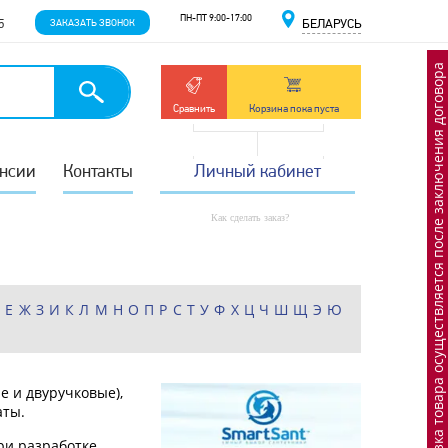
ПН-ПТ 9:00-17:00
5
ЗАКАЗАТЬ ЗВОНОК
БЕЛАРУСЬ
Отгрузка товара осуществляется после заключения договора
Сравнить
Корзина пока пуста
нсии
Контакты
Личный кабинет
Как сделать заказ?
Д
Е
Ж
З
И
К
Л
М
Н
О
П
Р
С
Т
У
Ф
Х
Ц
Ч
Ш
Щ
Э
Ю
е и двуручковые),
аты.
ри разработке