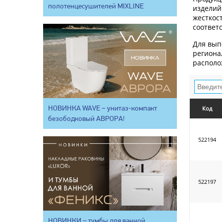
полотенцесушителей MIXLINE
изделий
жесткос
соответ
Для вып
региона
располо
НОВИНКА WAVE – унитаз-компакт
Код
безободковый АВРОРА!
522194
522197
НОВИНКИ – тумбы для ванной