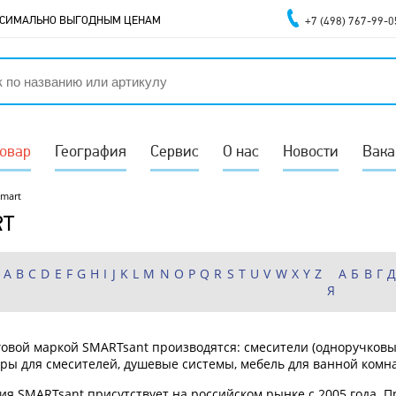
АКСИМАЛЬНО ВЫГОДНЫМ ЦЕНАМ
+7 (498) 767-99-0
товар
География
Сервис
О нас
Новости
Вака
Smart
RT
A
B
C
D
E
F
G
H
I
J
K
L
M
N
O
P
Q
R
S
T
U
V
W
X
Y
Z
А
Б
В
Г
Я
говой маркой SMARTsant производятся: смесители
(одноручковы
ары для смесителей
, душевые системы, мебель для ванной комн
ия SMARTsant присутствует на российском рынке с 2005 года. П