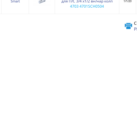
для П/С 3/4 х1/2 вн/нар колп
Smart
1/1/20
4703 4701SCH0504
С
P