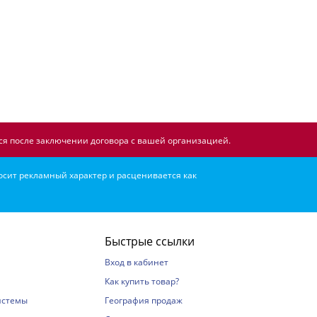
я после заключении договора с вашей организацией.
осит рекламный характер и расценивается как
Быстрые ссылки
Вход в кабинет
Как купить товар?
истемы
География продаж