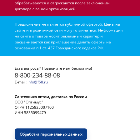
обрабатываются и отгружаются после заключении
договора с вашей организацией.
Предложение не является публичной офертой. Цены на
сайте и в розничной сети могут отличаться. Информация
на сайте о товаре носит рекламный характер и
расценивается как приглашение делать оферты на
основании п.1 ст. 437 Гражданского кодекса РФ.
Есть вопросы? Позвоните нам бесплатно!
8-800-234-88-08
E-mail:
info@f58.ru
Сантехника оптом, доставка по России
ООО "Оптимус"
ОГРН 1125835007100
ИНН 5835099479
Обработка персональных данных