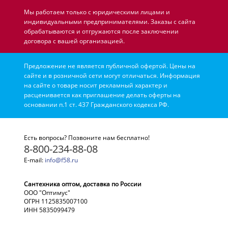
Мы работаем только с юридическими лицами и
индивидуальными предпринимателями. Заказы с сайта
обрабатываются и отгружаются после заключении
договора с вашей организацией.
Предложение не является публичной офертой. Цены на
сайте и в розничной сети могут отличаться. Информация
на сайте о товаре носит рекламный характер и
расценивается как приглашение делать оферты на
основании п.1 ст. 437 Гражданского кодекса РФ.
Есть вопросы? Позвоните нам бесплатно!
8-800-234-88-08
E-mail:
info@f58.ru
Сантехника оптом, доставка по России
ООО "Оптимус"
ОГРН 1125835007100
ИНН 5835099479