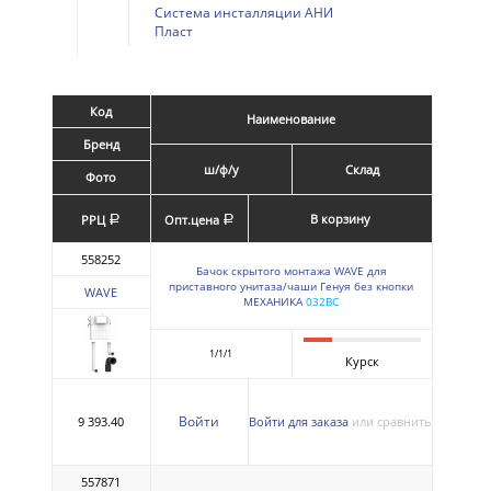
Система инсталляции АНИ
Пласт
Код
Наименование
Бренд
ш/ф/у
Склад
Фото
В корзину
РРЦ
Опт.цена
a
a
558252
Бачок скрытого монтажа WAVE для
приставного унитаза/чаши Генуя без кнопки
WAVE
МЕХАНИКА
032BC
1/1/1
Курск
Войти
9 393.40
Войти для заказа
или сравнить
557871