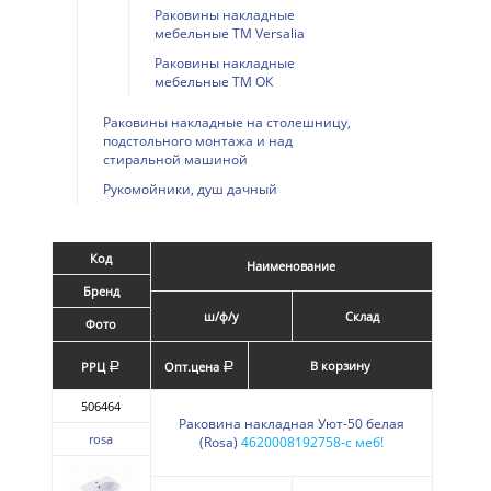
Раковины накладные
мебельные ТМ Versalia
Раковины накладные
мебельные ТМ ОК
Раковины накладные на столешницу,
подстольного монтажа и над
стиральной машиной
Рукомойники, душ дачный
Код
Наименование
Бренд
ш/ф/у
Склад
Фото
В корзину
РРЦ
Опт.цена
a
a
506464
Раковина накладная Уют-50 белая
rosa
(Rosa)
4620008192758-с меб!