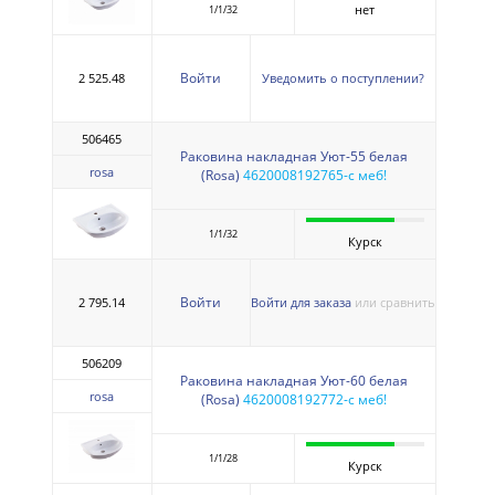
нет
1/1/32
Войти
2 525.48
Уведомить о поступлении?
506465
Раковина накладная Уют-55 белая
rosa
(Rosa)
4620008192765-с меб!
1/1/32
Курск
Войти
2 795.14
Войти для заказа
или сравнить
506209
Раковина накладная Уют-60 белая
rosa
(Rosa)
4620008192772-с меб!
1/1/28
Курск