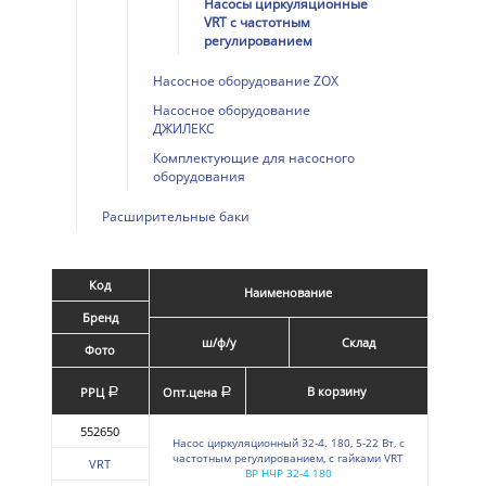
Насосы циркуляционные
VRT с частотным
регулированием
Насосное оборудование ZOX
Насосное оборудование
ДЖИЛЕКС
Комплектующие для насосного
оборудования
Расширительные баки
Код
Наименование
Бренд
ш/ф/у
Склад
Фото
В корзину
РРЦ
Опт.цена
a
a
552650
Насос циркуляционный 32-4. 180, 5-22 Вт, с
частотным регулированием, с гайками VRT
VRT
ВР НЧР 32-4 180