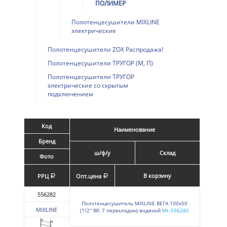
ПОЛИМЕР
Полотенцесушители MIXLINE
электрические
Полотенцесушители ZOX Распродажа!
Полотенцесушители ТРУГОР (М, П)
Полотенцесушители ТРУГОР
электрические со скрытым
подключением
Код
Наименование
Бренд
ш/ф/у
Склад
Фото
В корзину
РРЦ
Опт.цена
a
a
556282
Полотенцесушитель MIXLINE ВЕГА 100х50
MIXLINE
(1/2'' ВР, 7 перекладин) водяной
ML-556282