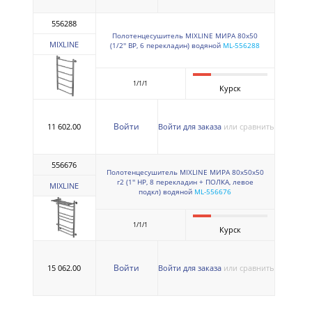
556288
Полотенцесушитель MIXLINE МИРА 80х50
MIXLINE
(1/2'' ВР, 6 перекладин) водяной
ML-556288
1/1/1
Курск
Войти
11 602.00
Войти для заказа
или сравнить
556676
Полотенцесушитель MIXLINE МИРА 80х50х50
г2 (1'' НР, 8 перекладин + ПОЛКА, левое
MIXLINE
подкл) водяной
ML-556676
1/1/1
Курск
Войти
15 062.00
Войти для заказа
или сравнить