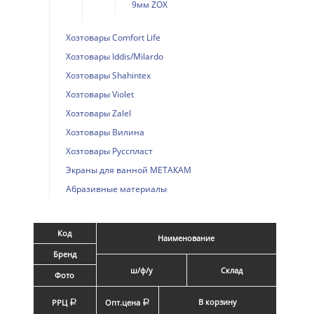
9мм ZOX
Хозтовары Comfort Life
Хозтовары Iddis/Milardo
Хозтовары Shahintex
Хозтовары Violet
Хозтовары Zalel
Хозтовары Вилина
Хозтовары Русспласт
Экраны для ванной МЕТАКАМ
Абразивные материалы
Код
Наименование
Бренд
ш/ф/у
Склад
Фото
В корзину
РРЦ
Опт.цена
a
a