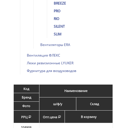
BREEZE
PRO
RIO
SILENT
SLIM
Вентиляторы ERA
Вентиляция ФЛЕКС
Люки ревизионные LYUKER
Фурнитура для воздуховодов
Код
Наименование
Бренд
ш/ф/у
Склад
Фото
В корзину
РРЦ
Опт.цена
a
a
558908