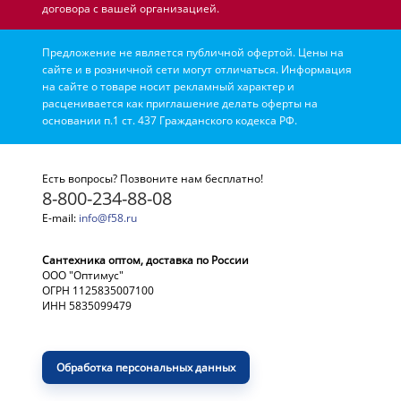
договора с вашей организацией.
Предложение не является публичной офертой. Цены на
сайте и в розничной сети могут отличаться. Информация
на сайте о товаре носит рекламный характер и
расценивается как приглашение делать оферты на
основании п.1 ст. 437 Гражданского кодекса РФ.
Есть вопросы? Позвоните нам бесплатно!
8-800-234-88-08
E-mail:
info@f58.ru
Сантехника оптом, доставка по России
ООО "Оптимус"
ОГРН 1125835007100
ИНН 5835099479
Обработка персональных данных