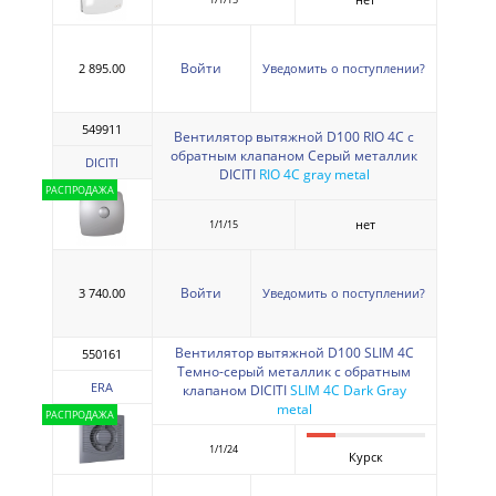
Войти
2 895.00
Уведомить о поступлении?
549911
Вентилятор вытяжной D100 RIO 4С с
обратным клапаном Серый металлик
DICITI
DICITI
RIO 4C gray metal
РАСПРОДАЖА
нет
1/1/15
Войти
3 740.00
Уведомить о поступлении?
Вентилятор вытяжной D100 SLIM 4С
550161
Темно-серый металлик с обратным
ERA
клапаном DICITI
SLIM 4C Dark Gray
metal
РАСПРОДАЖА
1/1/24
Курск