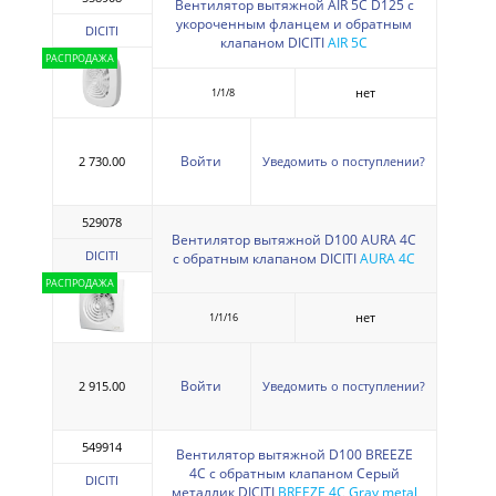
Вентилятор вытяжной AIR 5C D125 с
укороченным фланцем и обратным
DICITI
клапаном DICITI
AIR 5C
РАСПРОДАЖА
нет
1/1/8
Войти
2 730.00
Уведомить о поступлении?
529078
Вентилятор вытяжной D100 AURA 4С
DICITI
с обратным клапаном DICITI
AURA 4C
РАСПРОДАЖА
нет
1/1/16
Войти
2 915.00
Уведомить о поступлении?
549914
Вентилятор вытяжной D100 BREEZE
4С с обратным клапаном Серый
DICITI
металлик DICITI
BREEZE 4C Gray metal