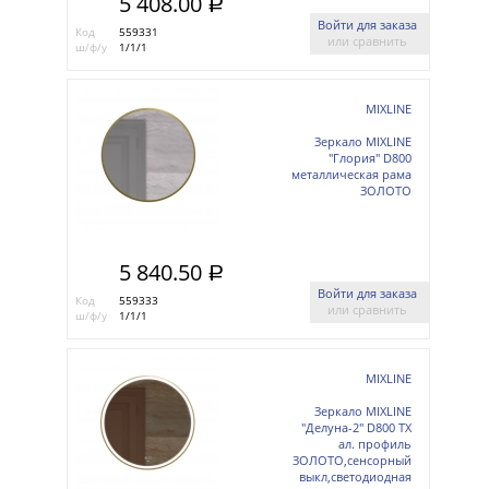
5 408.00
a
Войти для заказа
Код
559331
или сравнить
ш/ф/у
1/1/1
MIXLINE
Зеркало MIXLINE
"Глория" D800
металлическая рама
ЗОЛОТО
5 840.50
a
Войти для заказа
Код
559333
или сравнить
ш/ф/у
1/1/1
MIXLINE
Зеркало MIXLINE
"Делуна-2" D800 ТХ
ал. профиль
ЗОЛОТО,сенсорный
выкл,светодиодная