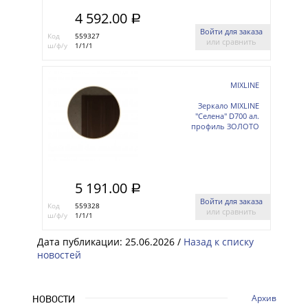
4 592.00
a
Войти для заказа
Код
559327
или сравнить
ш/ф/у
1/1/1
MIXLINE
Зеркало MIXLINE
"Селена" D700 ал.
профиль ЗОЛОТО
5 191.00
a
Войти для заказа
Код
559328
или сравнить
ш/ф/у
1/1/1
Дата публикации: 25.06.2026 /
Назад к списку
новостей
Архив
НОВОСТИ