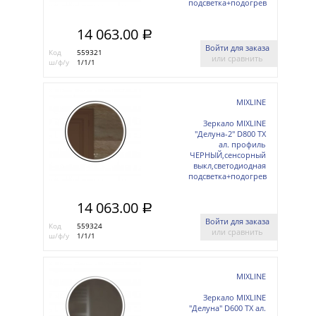
подсветка+подогрев
14 063.00
a
Войти для заказа
Код
559321
или сравнить
ш/ф/у
1/1/1
MIXLINE
Зеркало MIXLINE
"Делуна-2" D800 ТХ
ал. профиль
ЧЕРНЫЙ,сенсорный
выкл,светодиодная
подсветка+подогрев
14 063.00
a
Войти для заказа
Код
559324
или сравнить
ш/ф/у
1/1/1
MIXLINE
Зеркало MIXLINE
"Делуна" D600 ТХ ал.