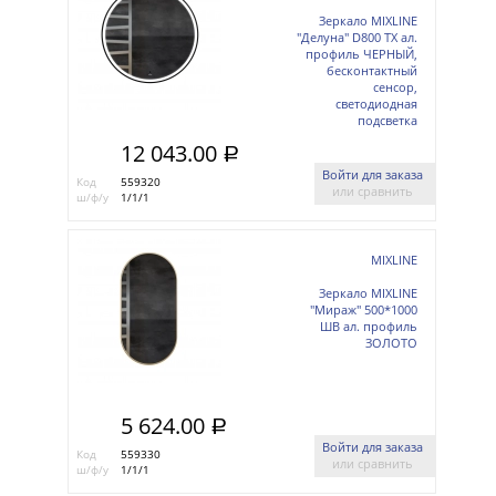
Зеркало MIXLINE
"Делуна" D800 ТХ ал.
профиль ЧЕРНЫЙ,
бесконтактный
сенсор,
светодиодная
подсветка
12 043.00
a
Войти для заказа
Код
559320
или сравнить
ш/ф/у
1/1/1
MIXLINE
Зеркало MIXLINE
"Мираж" 500*1000
ШВ ал. профиль
ЗОЛОТО
5 624.00
a
Войти для заказа
Код
559330
или сравнить
ш/ф/у
1/1/1