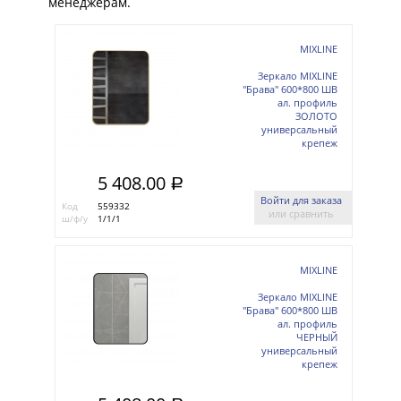
менеджерам.
MIXLINE
Зеркало MIXLINE
"Брава" 600*800 ШВ
ал. профиль
ЗОЛОТО
универсальный
крепеж
5 408.00
a
Войти для заказа
Код
559332
или сравнить
ш/ф/у
1/1/1
MIXLINE
Зеркало MIXLINE
"Брава" 600*800 ШВ
ал. профиль
ЧЕРНЫЙ
универсальный
крепеж