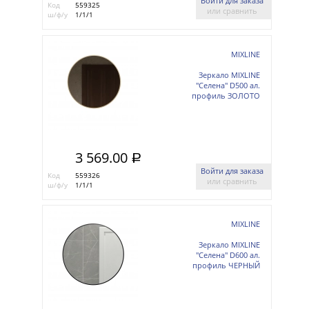
Войти для заказа
Код
559325
или сравнить
ш/ф/у
1/1/1
MIXLINE
Зеркало MIXLINE
"Селена" D500 ал.
профиль ЗОЛОТО
3 569.00
a
Войти для заказа
Код
559326
или сравнить
ш/ф/у
1/1/1
MIXLINE
Зеркало MIXLINE
"Селена" D600 ал.
профиль ЧЕРНЫЙ