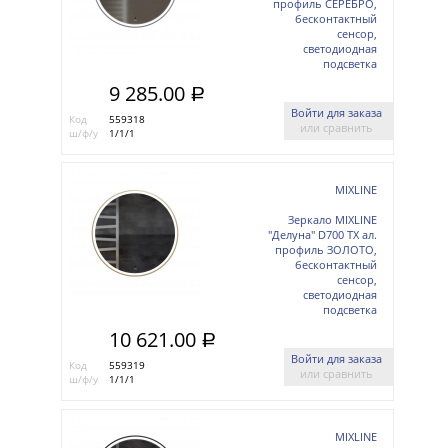
профиль СЕРЕБРО,
бесконтактный
сенсор,
светодиодная
подсветка
9 285.00
a
Войти для заказа
Код
559318
или сравнить
ш/ф/у
1/1/1
MIXLINE
Зеркало MIXLINE
"Делуна" D700 ТХ ал.
профиль ЗОЛОТО,
бесконтактный
сенсор,
светодиодная
подсветка
10 621.00
a
Войти для заказа
Код
559319
или сравнить
ш/ф/у
1/1/1
MIXLINE