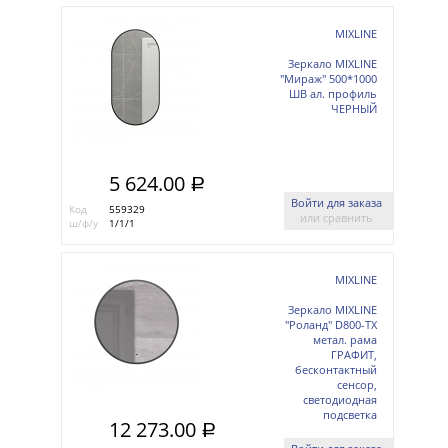
MIXLINE
Зеркало MIXLINE
"Мираж" 500*1000
ШВ ал. профиль
ЧЕРНЫЙ
5 624.00
a
Войти для заказа
Код
559329
или сравнить
ш/ф/у
1/1/1
MIXLINE
Зеркало MIXLINE
"Роланд" D800-ТХ
метал. рама
ГРАФИТ,
бесконтактный
сенсор,
светодиодная
подсветка
12 273.00
a