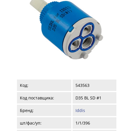
Код:
543563
Код поставщика:
D35 BL SD #1
Бренд:
Iddis
шт/фас/уп:
1/1/396