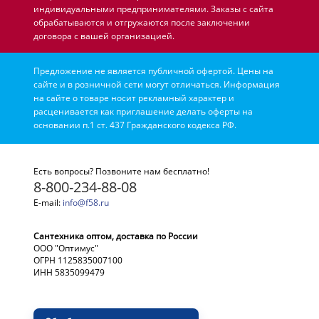
индивидуальными предпринимателями. Заказы с сайта
обрабатываются и отгружаются после заключении
договора с вашей организацией.
Предложение не является публичной офертой. Цены на
сайте и в розничной сети могут отличаться. Информация
на сайте о товаре носит рекламный характер и
расценивается как приглашение делать оферты на
основании п.1 ст. 437 Гражданского кодекса РФ.
Есть вопросы? Позвоните нам бесплатно!
8-800-234-88-08
E-mail:
info@f58.ru
Сантехника оптом, доставка по России
ООО "Оптимус"
ОГРН 1125835007100
ИНН 5835099479