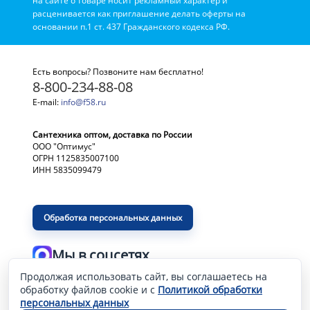
на сайте о товаре носит рекламный характер и
расценивается как приглашение делать оферты на
основании п.1 ст. 437 Гражданского кодекса РФ.
Есть вопросы? Позвоните нам бесплатно!
8-800-234-88-08
E-mail:
info@f58.ru
Сантехника оптом, доставка по России
ООО "Оптимус"
ОГРН 1125835007100
ИНН 5835099479
Обработка персональных данных
Мы в соцсетях
Продолжая использовать сайт, вы соглашаетесь на
Разработка и продвижение сайта
—
обработку файлов cookie и с
Политикой обработки
персональных данных