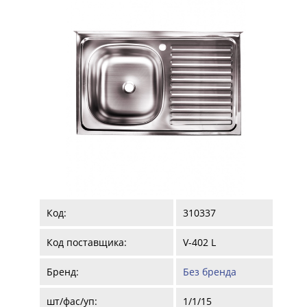
Код:
310337
Код поставщика:
V-402 L
Бренд:
Без бренда
шт/фас/уп:
1/1/15