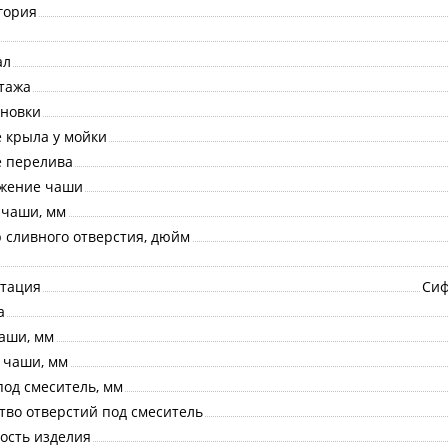
гория
ал
тажа
ановки
 крыла у мойки
 перелива
жение чаши
 чаши, мм
 сливного отверстия, дюйм
тация
Сиф
а
аши, мм
 чаши, мм
под смеситель, мм
тво отверстий под смеситель
ость изделия