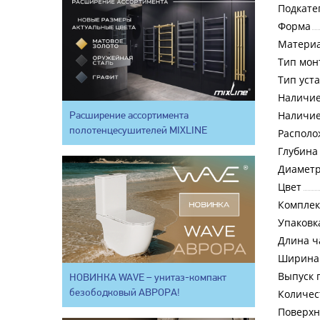
Подкате
Форма
Матери
Тип мон
Тип уст
Наличие
Расширение ассортимента
Наличие
полотенцесушителей MIXLINE
Располо
Глубина
Диаметр
Цвет
Комплек
Упаковк
Длина ч
Ширина
Выпуск 
НОВИНКА WAVE – унитаз-компакт
безободковый АВРОРА!
Количес
Поверхн