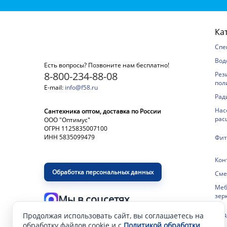
Ка
Спе
Вод
Есть вопросы? Позвоните нам бесплатно!
8-800-234-88-08
Рез
пол
E-mail:
info@f58.ru
Рад
Нас
Сантехника оптом, доставка по России
рас
ООО "Оптимус"
ОГРН 1125835007100
ИНН 5835099479
Фит
Кон
Обработка персональных данных
Сме
Меб
зер
Мы в соцсетях
Сид
Продолжая использовать сайт, вы соглашаетесь на
Разработка и продвижение сайта
—
обработку файлов cookie и с
Политикой обработки