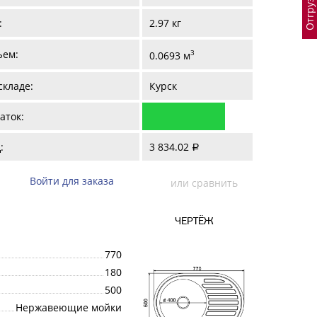
:
2.97 кг
ъем:
3
0.0693 м
складе:
Курск
аток:
:
3 834.02
a
Войти для заказа
или сравнить
ЧЕРТЁЖ
770
180
500
Нержавеющие мойки