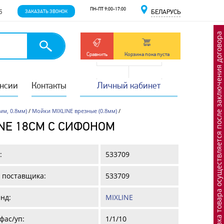
ПН-ПТ 9:00-17:00
5
ЗАКАЗАТЬ ЗВОНОК
БЕЛАРУСЬ
Отгрузка товара осуществляется после заключения договора
Сравнить
Корзина пока пуста
нсии
Контакты
Личный кабинет
мм, 0.8мм)
/
Мойки MIXLINE врезные (0.8мм)
/
LINE 18СМ С СИФОНОМ
:
533709
 поставщика:
533709
нд:
MIXLINE
фас/уп:
1/1/10