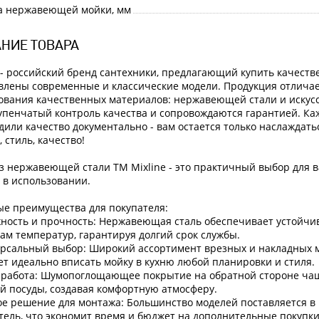
 нержавеющей мойки, мм
НИЕ ТОВАРА
 - российский бренд сантехники, предлагающий купить качеств
влены современные и классические модели. Продукция отличае
ования качественных материалов: нержавеющей стали и искусс
упенчатый контроль качества и сопровождаются гарантией. Ка
дили качество документально - вам остается только наслаждатьс
 стиль, качество!
з нержавеющей стали ТМ Mixline - это практичный выбор для 
 в использовании.
е преимущества для покупателя:
жность и прочность: Нержавеющая сталь обеспечивает устойчив
ам температур, гарантируя долгий срок службы.
ерсальный выбор: Широкий ассортимент врезных и накладных
ет идеально вписать мойку в кухню любой планировки и стиля.
я работа: Шумопоглощающее покрытие на обратной стороне ча
й посуды, создавая комфортную атмосферу.
вое решение для монтажа: Большинство моделей поставляется в
тель, что экономит время и бюджет на дополнительные покупки