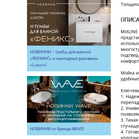
Толщина
ОПИСА
MIXLINE
предста
использ
многост
НОВИНКИ – тумбы для ванной
подтвер
«ФЕНИКС» и накладные раковины
комфорт,
«Luxor»!
Мойка и
удобные
Ключевы
1. Наде
перепад
2. Унив
позволя
3. Тиха
стучаще
НОВИНКИ от бренда WAVE!
4. Гото
уплотни