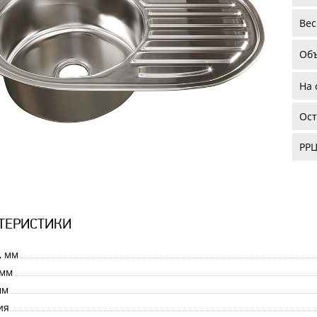
Вес
Об
На 
Ост
РРЦ
ТЕРИСТИКИ
, мм
 мм
мм
ия