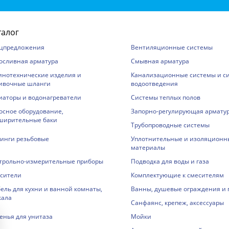
талог
цпредложения
Вентиляционные системы
осливная арматура
Смывная арматура
инотехнические изделия и
Канализационные системы и с
ивочные шланги
водоотведения
иаторы и водонагреватели
Системы теплых полов
осное оборудование,
Запорно-регулирующая армату
ширительные баки
Трубопроводные системы
инги резьбовые
Уплотнительные и изоляционн
материалы
трольно-измерительные приборы
Подводка для воды и газа
сители
Комплектующие к смесителям
ель для кухни и ванной комнаты,
Ванны, душевые ограждения и
кала
Санфаянс, крепеж, аксессуары
енья для унитаза
Мойки