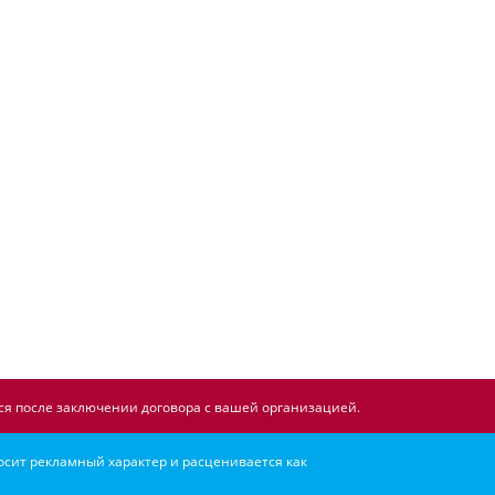
я после заключении договора с вашей организацией.
осит рекламный характер и расценивается как