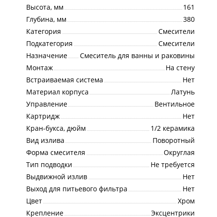
Высота, мм
161
Глубина, мм
380
Категория
Смесители
Подкатегория
Смесители
Назначение
Смеситель для ванны и раковины
Монтаж
На стену
Встраиваемая система
Нет
Материал корпуса
Латунь
Управление
Вентильное
Картридж
Нет
Кран-букса, дюйм
1/2 керамика
Вид излива
Поворотный
Форма смесителя
Округлая
Тип подводки
Не требуется
Выдвижной излив
Нет
Выход для питьевого фильтра
Нет
Цвет
Хром
Крепление
Эксцентрики