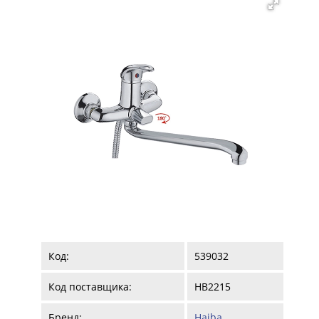
Код:
539032
Код поставщика:
HB2215
Бренд:
Haiba