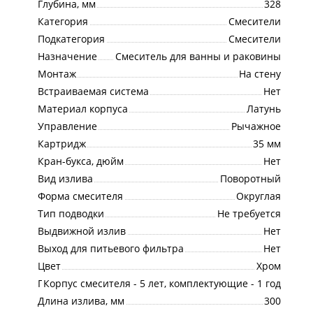
Глубина, мм
328
Категория
Смесители
Подкатегория
Смесители
Назначение
Смеситель для ванны и раковины
Монтаж
На стену
Встраиваемая система
Нет
Материал корпуса
Латунь
Управление
Рычажное
Картридж
35 мм
Кран-букса, дюйм
Нет
Вид излива
Поворотный
Форма смесителя
Округлая
Тип подводки
Не требуется
Выдвижной излив
Нет
Выход для питьевого фильтра
Нет
Цвет
Хром
Гарантия
Корпус смесителя - 5 лет, комплектующие - 1 год
Длина излива, мм
300