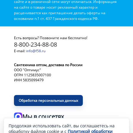
сайте и в розничной сети могут отличаться. Информация
на сайте о товаре носит рекламный характер и
расценивается как приглашение делать оферты на
основании п.1 ст. 437 Гражданского кодекса РФ.
Есть вопросы? Позвоните нам бесплатно!
8-800-234-88-08
E-mail:
info@f58.ru
Сантехника оптом, доставка по России
ООО "Оптимус"
ОГРН 1125835007100
ИНН 5835099479
Обработка персональных данных
Мы в соцсетях
Продолжая использовать сайт, вы соглашаетесь на
Разработка и продвижение сайта
—
обработку файлов cookie и с
Политикой обработки