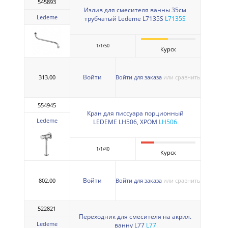
545893
Излив для смесителя ванны 35см
Ledeme
трубчатый Ledeme L7135S
L7135S
1/1/50
Курск
Войти
313.00
Войти для заказа
или сравнить
554945
Кран для писсуара порционный
Ledeme
LEDEME LH506, ХРОМ
LH506
1/1/40
Курск
Войти
802.00
Войти для заказа
или сравнить
522821
Переходник для смесителя на акрил.
Ledeme
ванну L77
L77