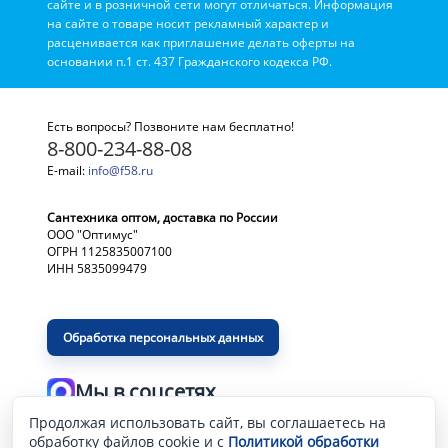
сайте и в розничной сети могут отличаться. Информация
на сайте о товаре носит рекламный характер и
расценивается как приглашение делать оферты на
основании п.1 ст. 437 Гражданского кодекса РФ.
Есть вопросы? Позвоните нам бесплатно!
8-800-234-88-08
E-mail:
info@f58.ru
Сантехника оптом, доставка по России
ООО "Оптимус"
ОГРН 1125835007100
ИНН 5835099479
Обработка персональных данных
Мы в соцсетях
Продолжая использовать сайт, вы соглашаетесь на
Разработка и продвижение сайта
—
обработку файлов cookie и с
Политикой обработки