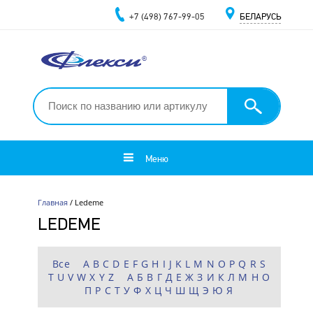
+7 (498) 767-99-05
БЕЛАРУСЬ
Меню
Главная
/ Ledeme
LEDEME
Все
A
B
C
D
E
F
G
H
I
J
K
L
M
N
O
P
Q
R
S
T
U
V
W
X
Y
Z
А
Б
В
Г
Д
Е
Ж
З
И
К
Л
М
Н
О
П
Р
С
Т
У
Ф
Х
Ц
Ч
Ш
Щ
Э
Ю
Я