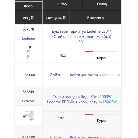
ш/ф/у
Склад
Фото
В корзину
РРЦ
Опт.цена
a
a
507578
Душевой гарнитур Ledeme L8011
(Стойка 62, 5 см +шланг +лейка)
Ledeme
L8011
1/1/20
Курск
Войти
1 581.00
Войти для заказа
или сравнить
535849
Смеситель для биде 35к L5003W
Ledeme
Ledeme БЕЛЫЙ + хром, латунь
L5003W
1/1/10
Курск
Войти
3 393.00
Войти для заказа
или сравнить