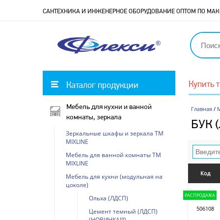
САНТЕХНИКА И ИНЖЕНЕРНОЕ ОБОРУДОВАНИЕ ОПТОМ ПО М
Купить 
Каталог продукции
Мебель для кухни и ванной
Главная
/
М
комнаты, зеркала
БУК 
Зеркальные шкафы и зеркала ТМ
MIXLINE
Мебель для ванной комнаты ТМ
MIXLINE
Код
Мебель для кухни (модульная на
цоколе)
РАСПРОДАЖА
Ольха (ЛДСП)
506108
Цемент темный (ЛДСП)
(НОВИНКА!!!)