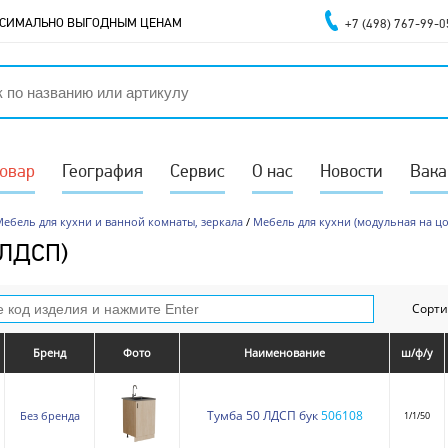
АКСИМАЛЬНО ВЫГОДНЫМ ЦЕНАМ
+7 (498) 767-99-0
товар
География
Сервис
О нас
Новости
Вака
ебель для кухни и ванной комнаты, зеркала
/
Мебель для кухни (модульная на цо
(ЛДСП)
Сорти
Бренд
Фото
Наименование
ш/ф/у
Тумба 50 ЛДСП бук
506108
Без бренда
1/1/50