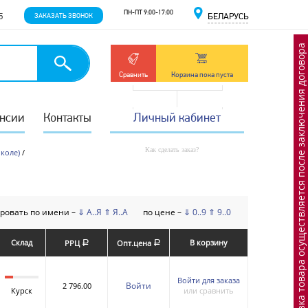
ПН-ПТ 9:00-17:00
5
ЗАКАЗАТЬ ЗВОНОК
БЕЛАРУСЬ
Отгрузка товара осуществляется после заключения договора
Сравнить
Корзина пока пуста
нсии
Контакты
Личный кабинет
Как сделать заказ?
коле)
/
ровать по имени –
⇓ А..Я
⇑ Я..А
по цене –
⇓ 0..9
⇑ 9..0
Склад
В корзину
РРЦ
Опт.цена
a
a
Войти для заказа
Войти
2 796.00
Курск
или сравнить