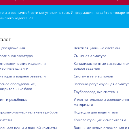
е и в розничной сети могут отличаться. Информация на сайте о товаре н
анского кодекса РФ.
талог
цпредложения
Вентиляционные системы
осливная арматура
Смывная арматура
инотехнические изделия и
Канализационные системы и с
ивочные шланги
водоотведения
иаторы и водонагреватели
Системы теплых полов
осное оборудование,
Запорно-регулирующая армату
ширительные баки
Трубопроводные системы
инги резьбовые
Уплотнительные и изоляционн
материалы
трольно-измерительные приборы
Подводка для воды и газа
сители
Комплектующие к смесителям
ель для кухни и ванной комнаты,
Ванны, душевые ограждения и