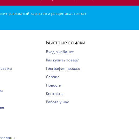
осит рекламный характер и расценивается как
Быстрые ссылки
Вход в кабинет
Как купить товар?
истемы
География продаж
Сервис
Новости
ра
Контакты
Работа у нас
ые
 поддоны