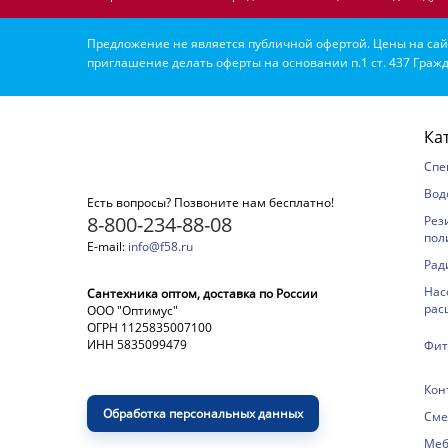
Предложение не является публичной офертой. Цены на сайт
приглашение делать оферты на основании п.1 ст. 437 Гражд
Ка
Спе
Вод
Есть вопросы? Позвоните нам бесплатно!
8-800-234-88-08
Рез
пол
E-mail:
info@f58.ru
Рад
Нас
Сантехника оптом, доставка по России
рас
ООО "Оптимус"
ОГРН 1125835007100
ИНН 5835099479
Фит
Кон
Обработка персональных данных
Сме
Меб