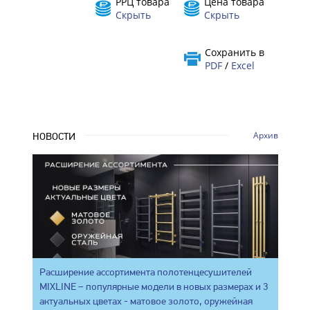
РРЦ товара
Цена товара
Скрыть
Скрыть
Сохранить в
PDF
/
Excel
Архив
НОВОСТИ
Расширение ассортимента полотенцесушителей
MIXLINE – популярные модели в новых размерах и 3
актуальных цветах - матовое золото, оружейная