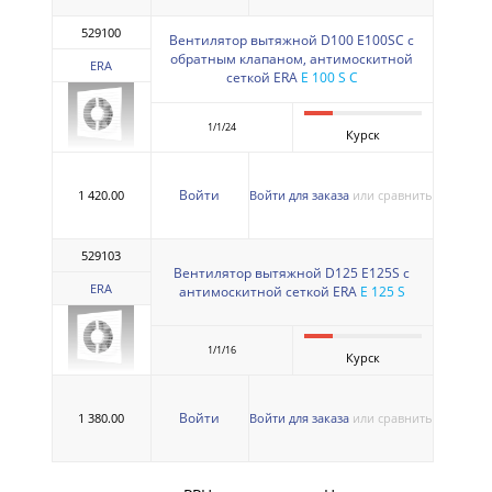
529100
Вентилятор вытяжной D100 Е100SС с
обратным клапаном, антимоскитной
ERA
сеткой ERA
E 100 S C
1/1/24
Курск
Войти
1 420.00
Войти для заказа
или сравнить
529103
Вентилятор вытяжной D125 Е125S с
ERA
антимоскитной сеткой ERA
E 125 S
1/1/16
Курск
Войти
1 380.00
Войти для заказа
или сравнить