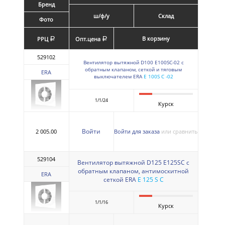
Бренд
ш/ф/у
Склад
Фото
В корзину
РРЦ
Опт.цена
a
a
529102
Вентилятор вытяжной D100 Е100SС-02 с
обратным клапаном, сеткой и тяговым
ERA
выключателем ERA
E 100S C -02
1/1/24
Курск
Войти
2 005.00
Войти для заказа
или сравнить
529104
Вентилятор вытяжной D125 Е125SС с
обратным клапаном, антимоскитной
ERA
сеткой ERA
E 125 S C
1/1/16
Курск