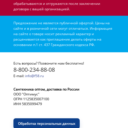
обрабатываются и отгружаются после заключении
договора с вашей организацией.
Предложение не является публичной офертой. Цены на
сайте и в розничной сети могут отличаться. Информация
на сайте о товаре носит рекламный характер и
расценивается как приглашение делать оферты на
основании п.1 ст. 437 Гражданского кодекса РФ.
Есть вопросы? Позвоните нам бесплатно!
8-800-234-88-08
E-mail:
info@f58.ru
Сантехника оптом, доставка по России
ООО "Оптимус"
ОГРН 1125835007100
ИНН 5835099479
Обработка персональных данных