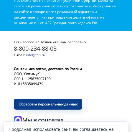
Предложение не является публичной офертой. Цены на
сайте и в розничной сети могут отличаться. Информация
на сайте о товаре носит рекламный характер и
расценивается как приглашение делать оферты на
основании п.1 ст. 437 Гражданского кодекса РФ.
Есть вопросы? Позвоните нам бесплатно!
8-800-234-88-08
E-mail:
info@f58.ru
Сантехника оптом, доставка по России
ООО "Оптимус"
ОГРН 1125835007100
ИНН 5835099479
Обработка персональных данных
Мы в соцсетях
Продолжая использовать сайт, вы соглашаетесь на
Разработка и продвижение сайта
—