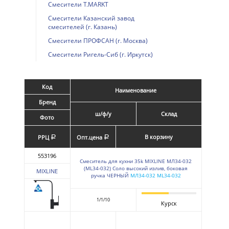
Смесители T.MARKT
Смесители Казанский завод
смесителей (г. Казань)
Смесители ПРОФСАН (г. Москва)
Смесители Ригель-Сиб (г. Иркутск)
Код
Наименование
Бренд
ш/ф/у
Склад
Фото
В корзину
РРЦ
Опт.цена
a
a
553196
Смеситель для кухни 35k MIXLINE МЛ34-032
(ML34-032) Соло высокий излив, боковая
MIXLINE
ручка ЧЕРНЫЙ
МЛ34-032 ML34-032
1/1/10
Курск