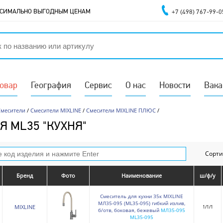
АКСИМАЛЬНО ВЫГОДНЫМ ЦЕНАМ
+7 (498) 767-99-0
товар
География
Сервис
О нас
Новости
Вака
Смесители
/
Смесители MIXLINE
/
Смесители MIXLINE ПЛЮС
/
Я ML35 "КУХНЯ"
Сорти
Бренд
Фото
Наименование
ш/ф/у
Смеситель для кухни 35к MIXLINE
МЛ35-095 (ML35-095) гибкий излив,
MIXLINE
1/1/1
б/отв, боковая, бежевый
МЛ35-095
ML35-095