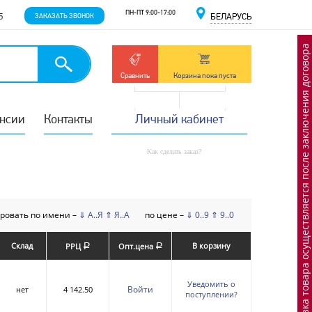
ПН-ПТ 9:00-17:00
5
ЗАКАЗАТЬ ЗВОНОК
БЕЛАРУСЬ
Отгрузка товара осуществляется после заключения договора
Сравнить
Корзина пока пуста
нсии
Контакты
Личный кабинет
Как сделать заказ?
ровать по имени –
⇓ А..Я
⇑ Я..А
по цене –
⇓ 0..9
⇑ 9..0
Склад
В корзину
РРЦ
Опт.цена
a
a
Уведомить о
Войти
нет
4 142.50
поступлении?