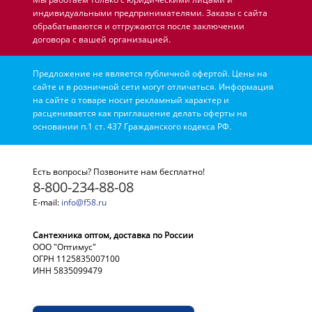
индивидуальными предпринимателями. Заказы с сайта
обрабатываются и отгружаются после заключении
договора с вашей организацией.
Предложение не является публичной офертой. Цены на
сайте и в розничной сети могут отличаться. Информация
на сайте о товаре носит рекламный характер и
расценивается как приглашение делать оферты на
основании п.1 ст. 437 Гражданского кодекса РФ.
Есть вопросы? Позвоните нам бесплатно!
8-800-234-88-08
E-mail:
info@f58.ru
Сантехника оптом, доставка по России
ООО "Оптимус"
ОГРН 1125835007100
ИНН 5835099479