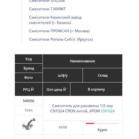
Смесители SOLONE
Смесители T.MARKT
Смесители Казанский завод
смесителей (г. Казань)
Смесители ПРОФСАН (г. Москва)
Смесители Ригель-Сиб (г. Иркутск)
Код
Наименование
Бренд
ш/ф/у
Склад
Фото
В корзину
РРЦ
Опт.цена
a
a
549356
Смеситель для раковины 1/2 кер
Cron
CN1024 CRON литой, ХРОМ
CN1024
1/1/10
Курск