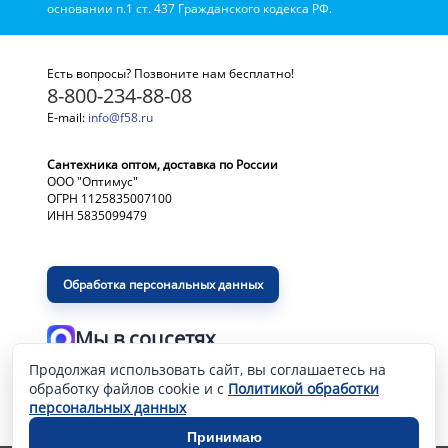
основании п.1 ст. 437 Гражданского кодекса РФ.
Есть вопросы? Позвоните нам бесплатно!
8-800-234-88-08
E-mail:
info@f58.ru
Сантехника оптом, доставка по России
ООО "Оптимус"
ОГРН 1125835007100
ИНН 5835099479
Обработка персональных данных
Мы в соцсетях
Продолжая использовать сайт, вы соглашаетесь на
Разработка и продвижение сайта
—
обработку файлов cookie и с
Политикой обработки
персональных данных
Принимаю