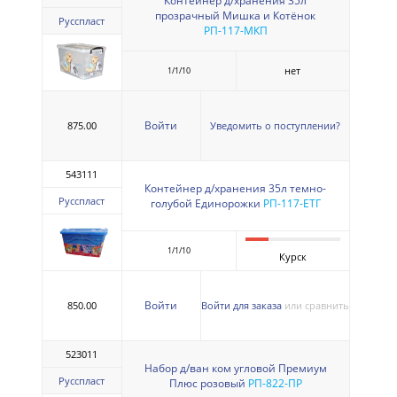
Контейнер д/хранения 35л
прозрачный Мишка и Котёнок
Русспласт
РП-117-МКП
нет
1/1/10
Войти
875.00
Уведомить о поступлении?
543111
Контейнер д/хранения 35л темно-
Русспласт
голубой Единорожки
РП-117-ЕТГ
1/1/10
Курск
Войти
850.00
Войти для заказа
или сравнить
523011
Набор д/ван ком угловой Премиум
Русспласт
Плюс розовый
РП-822-ПР