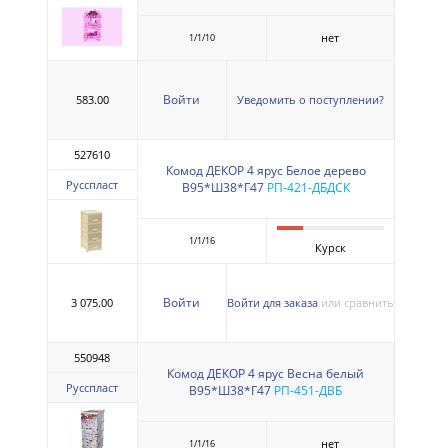
нет
1/1/10
Войти
583.00
Уведомить о поступлении?
527610
Комод ДЕКОР 4 ярус Белое дерево
Русспласт
В95*Ш38*Г47
РП-421-ДБДСК
1/1/16
Курск
Войти
3 075.00
Войти для заказа
или сравнить
550948
Комод ДЕКОР 4 ярус Весна белый
Русспласт
В95*Ш38*Г47
РП-451-ДВБ
нет
1/1/16