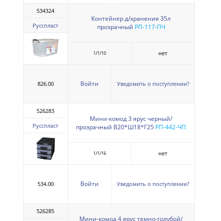
534324
Контейнер д/хранения 35л
Русспласт
прозрачный
РП-117-ПЧ
нет
1/1/10
Войти
826.00
Уведомить о поступлении?
526283
Мини-комод 3 ярус черный/
Русспласт
прозрачный В20*Ш18*Г25
РП-442-ЧП
нет
1/1/16
Войти
534.00
Уведомить о поступлении?
526285
Мини-комод 4 ярус темно-голубой/