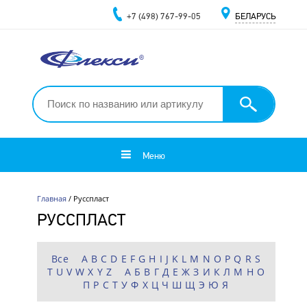
+7 (498) 767-99-05
БЕЛАРУСЬ
Меню
Главная
/ Русспласт
РУССПЛАСТ
Все
A
B
C
D
E
F
G
H
I
J
K
L
M
N
O
P
Q
R
S
T
U
V
W
X
Y
Z
А
Б
В
Г
Д
Е
Ж
З
И
К
Л
М
Н
О
П
Р
С
Т
У
Ф
Х
Ц
Ч
Ш
Щ
Э
Ю
Я