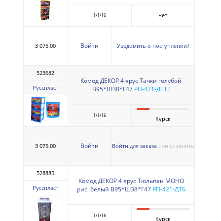
нет
1/1/16
Войти
3 075.00
Уведомить о поступлении?
523682
Комод ДЕКОР 4 ярус Тачки голубой
Русспласт
В95*Ш38*Г47
РП-421-ДТТГ
1/1/16
Курск
Войти
3 075.00
Войти для заказа
или сравнить
528885
Комод ДЕКОР 4 ярус Тюльпан МОНО
Русспласт
рис. белый В95*Ш38*Г47
РП-421-ДТБ
1/1/16
Курск