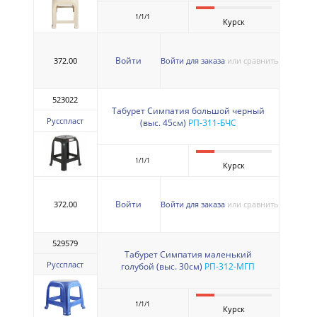
1/1/1
Курск
Войти
372.00
Войти для заказа
или сравнить
523022
Табурет Симпатия большой черный
Русспласт
(выс. 45см)
РП-311-БЧС
1/1/1
Курск
Войти
372.00
Войти для заказа
или сравнить
529579
Табурет Симпатия маленький
Русспласт
голубой (выс. 30см)
РП-312-МГП
1/1/1
Курск