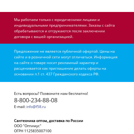
Мы работаем только с юридическими лицами и
индивидуальными предпринимателями. Заказы с сайта
обрабатываются и отгружаются после заключении
договора с вашей организацией.
Предложение не является публичной офертой. Цены на
сайте и в розничной сети могут отличаться. Информация
на сайте о товаре носит рекламный характер и
расценивается как приглашение делать оферты на
основании п.1 ст. 437 Гражданского кодекса РФ.
Есть вопросы? Позвоните нам бесплатно!
8-800-234-88-08
E-mail:
info@f58.ru
Сантехника оптом, доставка по России
ООО "Оптимус"
ОГРН 1125835007100