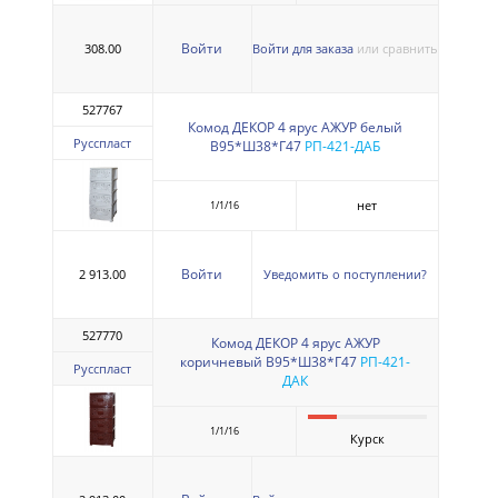
Войти
308.00
Войти для заказа
или сравнить
527767
Комод ДЕКОР 4 ярус АЖУР белый
Русспласт
В95*Ш38*Г47
РП-421-ДАБ
нет
1/1/16
Войти
2 913.00
Уведомить о поступлении?
527770
Комод ДЕКОР 4 ярус АЖУР
коричневый В95*Ш38*Г47
РП-421-
Русспласт
ДАК
1/1/16
Курск