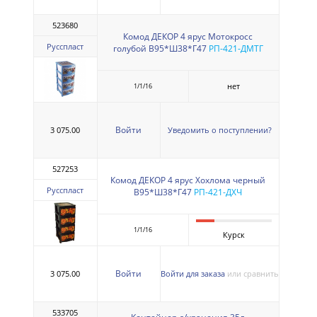
523680
Комод ДЕКОР 4 ярус Мотокросс
Русспласт
голубой В95*Ш38*Г47
РП-421-ДМТГ
нет
1/1/16
Войти
3 075.00
Уведомить о поступлении?
527253
Комод ДЕКОР 4 ярус Хохлома черный
Русспласт
В95*Ш38*Г47
РП-421-ДХЧ
1/1/16
Курск
Войти
3 075.00
Войти для заказа
или сравнить
533705