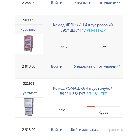
Войти
2 266.00
Уведомить о поступлении?
509959
Комод ДЕЛЬФИН 4 ярус розовый
Русспласт
В95*Ш38*Г47
РП-411-ДР
нет
1/1/16
Войти
2 913.00
Уведомить о поступлении?
522989
Комод РОМАШКА 4 ярус голубой
Русспласт
В95*Ш38*Г47
РП-431-РТГ
1/1/16
Курск
Войти
2 913.00
Войти для заказа
или сравнить