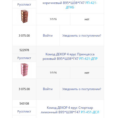
коричневый В95*Ш38*Г47
РП-421-
Русспласт
ДПКБ
нет
1/1/16
Войти
3 075.00
Уведомить о поступлении?
522978
Комод ДЕКОР 4 ярус Принцесса
Русспласт
розовый В95*Ш38*Г47
РП-421-ДПР
нет
1/1/16
Войти
3 075.00
Уведомить о поступлении?
543108
Комод ДЕКОР 4 ярус Спорткар
Русспласт
лимонный В95*Ш38*Г47
РП-451-ДСЛ