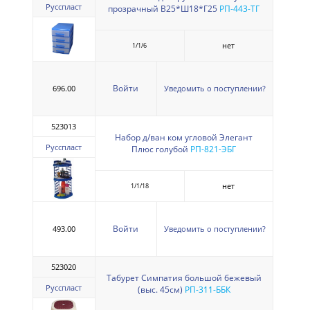
Русспласт
прозрачный В25*Ш18*Г25
РП-443-ТГ
нет
1/1/6
Войти
696.00
Уведомить о поступлении?
523013
Набор д/ван ком угловой Элегант
Русспласт
Плюс голубой
РП-821-ЭБГ
нет
1/1/18
Войти
493.00
Уведомить о поступлении?
523020
Табурет Симпатия большой бежевый
Русспласт
(выс. 45см)
РП-311-ББК