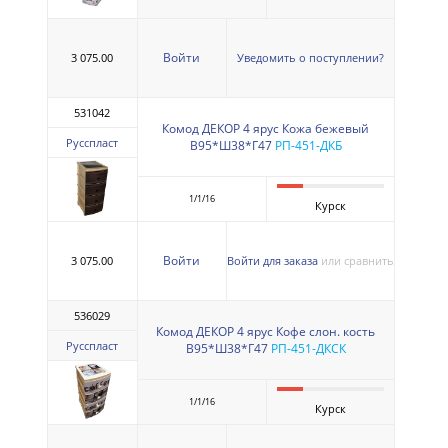
Войти
3 075.00
Уведомить о поступлении?
531042
Комод ДЕКОР 4 ярус Кожа бежевый
Русспласт
В95*Ш38*Г47
РП-451-ДКБ
1/1/16
Курск
Войти
3 075.00
Войти для заказа
или сравнить
536029
Комод ДЕКОР 4 ярус Кофе слон. кость
Русспласт
В95*Ш38*Г47
РП-451-ДКСК
1/1/16
Курск