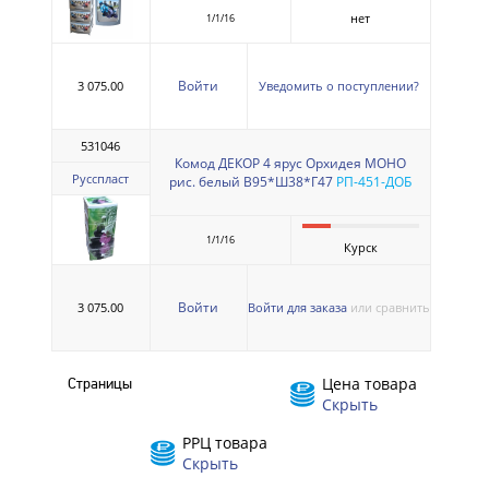
нет
1/1/16
Войти
3 075.00
Уведомить о поступлении?
531046
Комод ДЕКОР 4 ярус Орхидея МОНО
Русспласт
рис. белый В95*Ш38*Г47
РП-451-ДОБ
1/1/16
Курск
Войти
3 075.00
Войти для заказа
или сравнить
Цена товара
Страницы
Скрыть
РРЦ товара
Скрыть