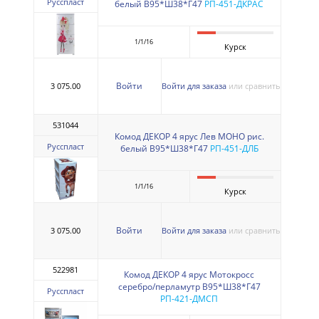
Русспласт
белый В95*Ш38*Г47
РП-451-ДКРАС
1/1/16
Курск
Войти
3 075.00
Войти для заказа
или сравнить
531044
Комод ДЕКОР 4 ярус Лев МОНО рис.
Русспласт
белый В95*Ш38*Г47
РП-451-ДЛБ
1/1/16
Курск
Войти
3 075.00
Войти для заказа
или сравнить
522981
Комод ДЕКОР 4 ярус Мотокросс
серебро/перламутр В95*Ш38*Г47
Русспласт
РП-421-ДМСП