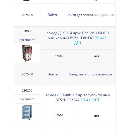
Войти
3 075.00
Войти для заказа
или сравнить
528886
Комод ДЕКОР 4 ярус Тюльпан МОНО
рис. черный В95*Ш38*Г47
РП-421-
Русспласт
ДТЧ
нет
1/1/16
Войти
3 075.00
Уведомить о поступлении?
526268
Комод ДЕЛЬФИН 3 яр. голубой/белый
Русспласт
В75*Ш38*Г47
РП-412-ДТГ
нет
1/1/20