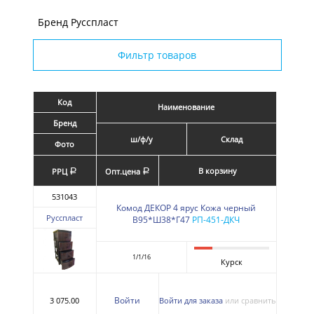
Бренд Русспласт
Фильтр товаров
Код
Наименование
Бренд
ш/ф/у
Склад
Фото
В корзину
РРЦ
Опт.цена
a
a
531043
Комод ДЕКОР 4 ярус Кожа черный
Русспласт
В95*Ш38*Г47
РП-451-ДКЧ
1/1/16
Курск
Войти
3 075.00
Войти для заказа
или сравнить