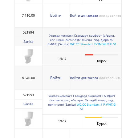
Войти
7 110.00
Войти для заказа
или сравнить
521994
Унитаз-компакт Стандарт комфорт (а/вспл,
кос, нижн, AlcaPlast/Oliveira, сид. дюро М/
Sanita
ЛИФТ) (Sanita)
WC.CC Standart 2-DM WHT.G S1
1/1/12
Курск
Войти
8 640.00
Войти для заказа
или сравнить
521993
Унитаз-компакт Стандарт эконом/СТАНДАРТ
(антивсп, кос, н/п, арм. Уклад/Инкоэр, сид.
Sanita
полипроп) (Sanita)
WC.CC Standart 1-P WHT.G
S1
1/1/12
Курск