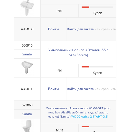
1/1/1
Курск
Войти
4 450.00
Войти для заказа
или сравнить
530916
Умывальник-тюльпан Эталон-55 с
Sanita
отв (Sanita)
1/1/1
Курск
Войти
4 450.00
Войти для заказа
или сравнить
523063
Унитаз-компакт Аттика люкс/КОМФОРТ (кос,
н/п, 1кн. AlcaPlast/Oliveira, сид. т/пласт с
Sanita
мет. кр) (Sanita)
WC.CC Attica 2-T WHT.G S1
1/1/12