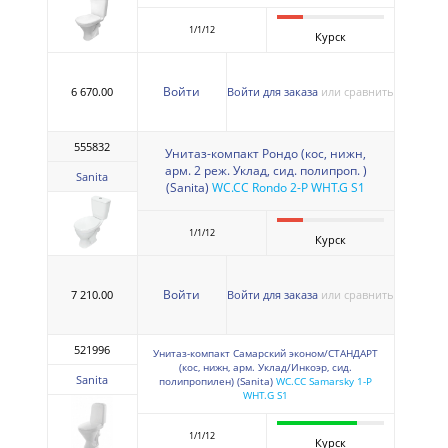
1/1/12
Курск
Войти
6 670.00
Войти для заказа
или сравнить
555832
Унитаз-компакт Рондо (кос, нижн,
арм. 2 реж. Уклад, сид. полипроп. )
Sanita
(Sanita)
WC.CC Rondo 2-P WHT.G S1
1/1/12
Курск
Войти
7 210.00
Войти для заказа
или сравнить
521996
Унитаз-компакт Самарский эконом/СТАНДАРТ
(кос, нижн, арм. Уклад/Инкоэр, сид.
Sanita
полипропилен) (Sanita)
WC.CC Samarsky 1-P
WHT.G S1
1/1/12
Курск