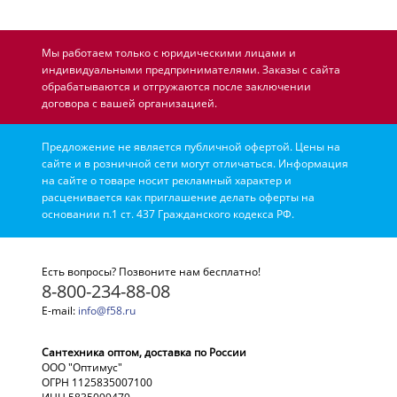
Мы работаем только с юридическими лицами и
индивидуальными предпринимателями. Заказы с сайта
обрабатываются и отгружаются после заключении
договора с вашей организацией.
Предложение не является публичной офертой. Цены на
сайте и в розничной сети могут отличаться. Информация
на сайте о товаре носит рекламный характер и
расценивается как приглашение делать оферты на
основании п.1 ст. 437 Гражданского кодекса РФ.
Есть вопросы? Позвоните нам бесплатно!
8-800-234-88-08
E-mail:
info@f58.ru
Сантехника оптом, доставка по России
ООО "Оптимус"
ОГРН 1125835007100