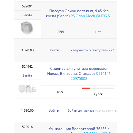
522091
Писсуар Орион верт вып, d 45 без
Sanita
крепл (Sanita)
PS Orion Mech WHT.G S1
нет
1/1/30
Войти
3 370.00
Уведомить о поступлении?
524942
Сиденье для унитаза дюропласт
Идеал, Виктория, Стандарт
0114141
Sanita
20975008
1/1/9
Курск
Войти
1 390.00
Войти для заказа
или сравнить
522016
Умывальник Веер угловой 36*36 с