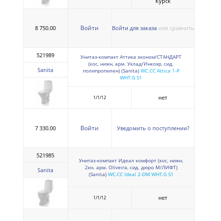
Курск
Войти
8 750.00
Войти для заказа
или сравнить
521989
Унитаз-компакт Аттика эконом/СТАНДАРТ
(кос, нижн, арм. Уклад/Инкоэр, сид.
Sanita
полипропилен) (Sanita)
WC.CC Attica 1-P
WHT.G S1
нет
1/1/12
Войти
7 330.00
Уведомить о поступлении?
521985
Унитаз-компакт Идеал комфорт (кос, нижн,
2кн. арм. Oliveira, сид. дюро М/ЛИФТ)
Sanita
(Sanita)
WC.CC Ideal 2-DM WHT.G S1
нет
1/1/12