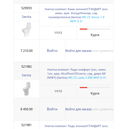
529933
Унитаз-компакт Кама эконом/СТАНДАРТ (кос,
нижн, арм. Уклад/Инкоэр, сид.
Sanita
полипропилен) (Sanita)
WC.CC Kama 1-P
WHT.G S1
1/1/12
Курск
Войти
7 210.00
Войти для заказа
или сравнить
521982
Унитаз-компакт Лада комфорт (кос, нижн,
1кн. арм. AlcaPlast/Oliveira, сид. дюро М/
Sanita
ЛИФТ) (Sanita)
WC.CC Lada 2-DM WHT.G S1
1/1/12
Курск
Войти
8 450.00
Войти для заказа
или сравнить
521981
Унитаз-компакт Лада эконом/СТАНДАРТ (кос,