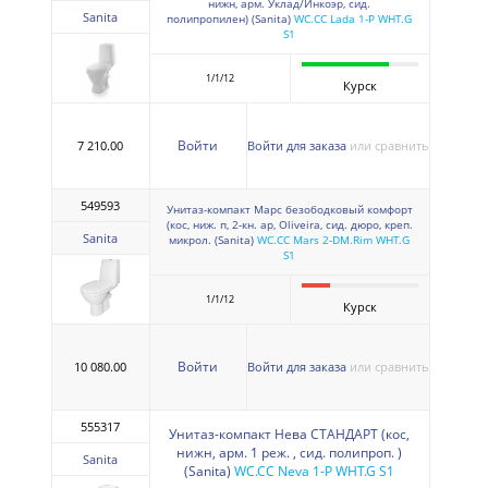
нижн, арм. Уклад/Инкоэр, сид.
Sanita
полипропилен) (Sanita)
WC.CC Lada 1-P WHT.G
S1
1/1/12
Курск
Войти
7 210.00
Войти для заказа
или сравнить
549593
Унитаз-компакт Марс безободковый комфорт
(кос, ниж. п, 2-кн. ар, Oliveira, сид. дюро, креп.
Sanita
микрол. (Sanita)
WC.CC Mars 2-DM.Rim WHT.G
S1
1/1/12
Курск
Войти
10 080.00
Войти для заказа
или сравнить
555317
Унитаз-компакт Нева СТАНДАРТ (кос,
нижн, арм. 1 реж. , сид. полипроп. )
Sanita
(Sanita)
WC.CC Neva 1-P WHT.G S1