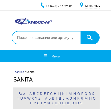
+7 (498) 767-99-05
БЕЛАРУСЬ
Меню
Главная
/ Sanita
SANITA
Все
A
B
C
D
E
F
G
H
I
J
K
L
M
N
O
P
Q
R
S
T
U
V
W
X
Y
Z
А
Б
В
Г
Д
Е
Ж
З
И
К
Л
М
Н
О
П
Р
С
Т
У
Ф
Х
Ц
Ч
Ш
Щ
Э
Ю
Я