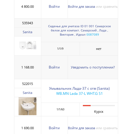
Войти
4 800.00
Войти для заказа
или сравнить
535943
Сиденье для унитаза ID 01 001 Самарское
белое для компакт. Самарский , Лада ,
Sanita
Виктория , Идеал
0087089
нет
1/1/9
Войти
1 168.00
Уведомить о поступлении?
522015
Умывальник Лада-37 с отв (Sanita)
Sanita
WB.MN Lada 37-L WHT.G S1
1/1/60
Курск
Войти
1 690.00
Войти для заказа
или сравнить