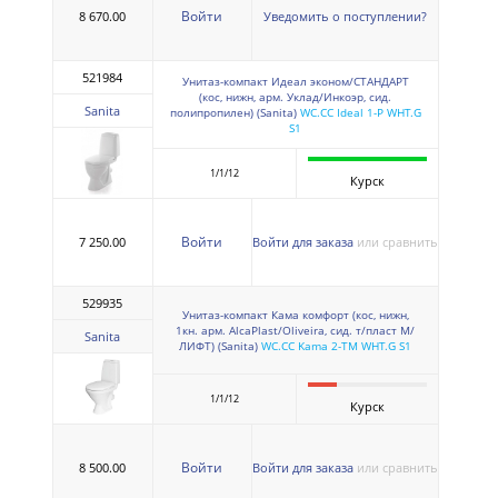
Войти
8 670.00
Уведомить о поступлении?
521984
Унитаз-компакт Идеал эконом/СТАНДАРТ
(кос, нижн, арм. Уклад/Инкоэр, сид.
Sanita
полипропилен) (Sanita)
WC.CC Ideal 1-P WHT.G
S1
1/1/12
Курск
Войти
7 250.00
Войти для заказа
или сравнить
529935
Унитаз-компакт Кама комфорт (кос, нижн,
1кн. арм. AlcaPlast/Oliveira, сид. т/пласт М/
Sanita
ЛИФТ) (Sanita)
WC.CC Kama 2-TM WHT.G S1
1/1/12
Курск
Войти
8 500.00
Войти для заказа
или сравнить