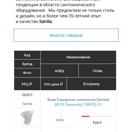
тенденции в области сантехнического
оборудования. Мы предлагаем не только стиль
и дизайн, но и более чем 70-летний опыт
и качество
Sanita
.
Фильтр товаров
Код
Наименование
Бренд
ш/ф/у
Склад
Фото
В корзину
РРЦ
Опт.цена
a
a
522017
Биде Самарское напольное (Sanita)
Sanita
BD.FS Samarsky C WHT.G S1
1/1/16
Курск