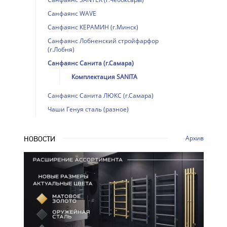
Санфаянс WAVE
Санфаянс КЕРАМИН (г.Минск)
Санфаянс Лобненский стройфарфор
(г.Лобня)
Санфаянс Санита (г.Самара)
Комплектация SANITA
Санфаянс Санита ЛЮКС (г.Самара)
Чаши Генуя сталь (разное)
Архив
НОВОСТИ