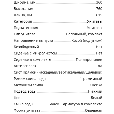
Ширина, мм
360
Высота, мм
760
Длина, мм
615
Категория
Унитазы
Подкатегория
Унитазы
Тип унитаза
Напольный, компакт
Направление выпуска
Косой (под углом)
Безободковый
Нет
Сиденье с микролифтом
Нет
Сиденье в комплекте
Полипропилен
Антивсплеск
Да
Система смыва
Прямой (каскадный/вертикальный/щелевой)
Режим слива воды
1-режимный
Механизм слива
Кнопка
Подвод воды
Нижний
Цвет
Белый
Смыв воды
Бачок + арматура в комплекте
Форма унитаза
Овальная