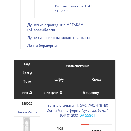
Ванны стальные ВИЗ
"TEVRO"
Душевые ограждения МЕТАКАМ
(г.Новосибирск)
Душевые поддоны, экраны, каркасы
Лента бордюрная
Код
Наименование
Бренд
ш/ф/у
Склад
Фото
В корзину
РРЦ
Опт.цена
a
a
559072
Ванна стальная 1, 5*0, 7*0, 4 (ВИЗ)
Donna Vanna форма Аула, цв. белый
Donna Vanna
(ОР-81200)
DV-55801
1/1/25
Курск