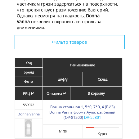
частичкам грязи задержаться на поверхности,
что препятствует размножению бактерий.
Однако, несмотря на гладкость,
Donna
Vanna
позволит сохранить контроль за
движениями.
Фильтр товаров
Код
Наименование
Бренд
ш/ф/у
Склад
Фото
В корзину
РРЦ
Опт.цена
a
a
559072
Ванна стальная 1, 5*0, 7*0, 4 (ВИЗ)
Donna Vanna форма Аула, цв. белый
Donna Vanna
(ОР-81200)
DV-55801
1/1/25
Курск