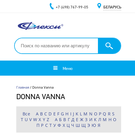
+7 (498) 767-99-05
БЕЛАРУСЬ
Меню
Главная
/ Donna Vanna
DONNA VANNA
Все
A
B
C
D
E
F
G
H
I
J
K
L
M
N
O
P
Q
R
S
T
U
V
W
X
Y
Z
А
Б
В
Г
Д
Е
Ж
З
И
К
Л
М
Н
О
П
Р
С
Т
У
Ф
Х
Ц
Ч
Ш
Щ
Э
Ю
Я