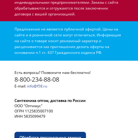
индивидуальными предпринимателями. Заказы с сайта
обрабатываются и отгружаются после заключении
договора с вашей организацией.
Предложение не является публичной офертой. Цены на
сайте и в розничной сети могут отличаться. Информация
на сайте о товаре носит рекламный характер и
расценивается как приглашение делать оферты на
основании п.1 ст. 437 Гражданского кодекса РФ.
Есть вопросы? Позвоните нам бесплатно!
8-800-234-88-08
E-mail:
info@f58.ru
Сантехника оптом, доставка по России
ООО "Оптимус"
ОГРН 1125835007100
ИНН 5835099479
Обработка персональных данных