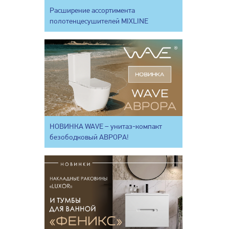
Расширение ассортимента
полотенцесушителей MIXLINE
НОВИНКА WAVE – унитаз-компакт
безободковый АВРОРА!