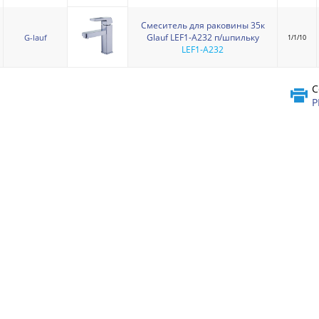
Смеситель для раковины 35к
Glauf LEF1-A232 п/шпильку
G-lauf
1/1/10
LEF1-A232
С
P