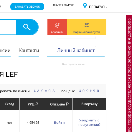
ПН-ПТ 9:00-17:00
5
ЗАКАЗАТЬ ЗВОНОК
БЕЛАРУСЬ
Отгрузка товара осуществляется после заключения договора
Сравнить
Корзина пока пуста
нсии
Контакты
Личный кабинет
Как сделать заказ?
Я LEF
ровать по имени –
⇓ А..Я
⇑ Я..А
по цене –
⇓ 0..9
⇑ 9..0
Склад
В корзину
РРЦ
Опт.цена
a
a
Уведомить о
Войти
нет
4 954.95
поступлении?