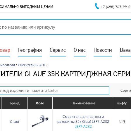
АКСИМАЛЬНО ВЫГОДНЫМ ЦЕНАМ
+7 (498) 767-99-0
товар
География
Сервис
О нас
Новости
Вака
Смесители
/
Смесители GLAUF
/
ИТЕЛИ GLAUF 35К КАРТРИДЖНАЯ СЕРИ
Сорти
Бренд
Фото
Наименование
ш/ф/у
Смеситель для ванны и
раковины 35к Glauf LEF7-A232
G-lauf
1/1/6
LEF7-A232