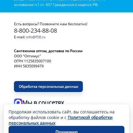
основании п.1 ст. 437 Гражданского кодекса РФ.
Есть вопросы? Позвоните нам бесплатно!
8-800-234-88-08
E-mail:
info@f58.ru
Сантехника оптом, доставка по России
ООО "Оптимус"
ОГРН 1125835007100
ИНН 5835099479
Обработка персональных данных
Мы в соцсетях
Продолжая использовать сайт, вы соглашаетесь на
Разработка и продвижение сайта
—
обработку файлов cookie и с
Политикой обработки
персональных данных
Принимаю