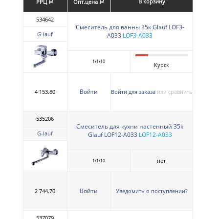
В корзину
РРЦ
Опт.цена
a
a
534642
Смеситель для ванны 35к Glauf LOF3-
G-lauf
A033
LOF3-A033
1/1/10
Курск
Войти
4 153.80
Войти для заказа
или сравнить
535206
Смеситель для кухни настенный 35k
G-lauf
Glauf LOF12-A033
LOF12-A033
нет
1/1/10
Войти
2 744.70
Уведомить о поступлении?
537079