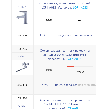
Смеситель для раковины 35к Glauf
G-lauf
LOF1-A033 п/шпильку
LOF1-A033
нет
1/1/10
Войти
2 573.55
Уведомить о поступлении?
535205
Смеситель для ванны и раковины
35к Glauf LOF6-A033 дивертор
G-lauf
поворотный
LOF6-A033
1/1/10
Курск
Войти
3 624.60
Войти для заказа
или сравнить
534580
Смеситель для ванны и раковины
35к Glauf LOF7-A033 дивертор
G-lauf
поворотный
LOF7-A033