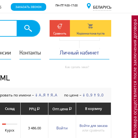
ПН-ПТ 9:00-17:00
5
ЗАКАЗАТЬ ЗВОНОК
БЕЛАРУСЬ
Отгрузка товара осуществляется после заключения договора
Сравнить
Корзина пока пуста
нсии
Контакты
Личный кабинет
Как сделать заказ?
QML
ровать по имени –
⇓ А..Я
⇑ Я..А
по цене –
⇓ 0..9
⇑ 9..0
Склад
В корзину
РРЦ
Опт.цена
a
a
Войти для заказа
Войти
3 486.00
Курск
или сравнить