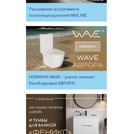
Расширение ассортимента
полотенцесушителей MIXLINE
НОВИНКА WAVE – унитаз-компакт
безободковый АВРОРА!