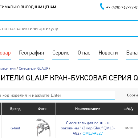
АКСИМАЛЬНО ВЫГОДНЫМ ЦЕНАМ
+7 (498) 767-99-0
товар
География
Сервис
О нас
Новости
Вака
Смесители
/
Смесители GLAUF
/
ИТЕЛИ GLAUF КРАН-БУКСОВАЯ СЕРИЯ 
Сорти
Бренд
Фото
Наименование
ш/ф/у
Смеситель для ванны и
раковины 1/2 кер Glauf QML3-
G-lauf
1/1/10
A827
QML3-A827