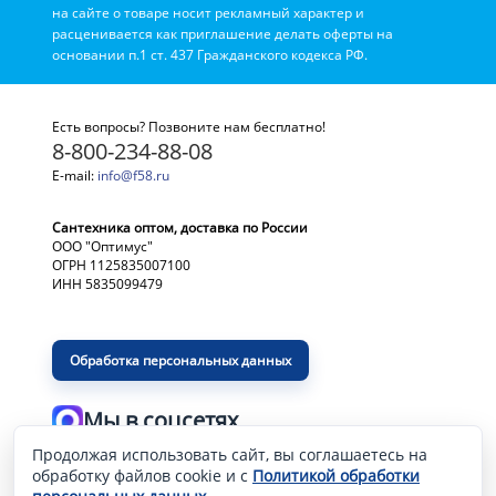
на сайте о товаре носит рекламный характер и
расценивается как приглашение делать оферты на
основании п.1 ст. 437 Гражданского кодекса РФ.
Есть вопросы? Позвоните нам бесплатно!
8-800-234-88-08
E-mail:
info@f58.ru
Сантехника оптом, доставка по России
ООО "Оптимус"
ОГРН 1125835007100
ИНН 5835099479
Обработка персональных данных
Мы в соцсетях
Продолжая использовать сайт, вы соглашаетесь на
Разработка и продвижение сайта
—
обработку файлов cookie и с
Политикой обработки