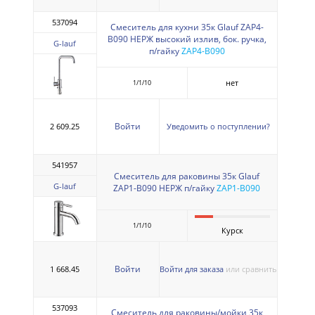
537094
Смеситель для кухни 35к Glauf ZAP4-
B090 НЕРЖ высокий излив, бок. ручка,
G-lauf
п/гайку
ZAP4-B090
нет
1/1/10
Войти
2 609.25
Уведомить о поступлении?
541957
Смеситель для раковины 35к Glauf
G-lauf
ZAP1-B090 НЕРЖ п/гайку
ZAP1-B090
1/1/10
Курск
Войти
1 668.45
Войти для заказа
или сравнить
537093
Смеситель для раковины/мойки 35к