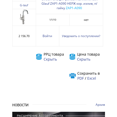
Glauf ZAP1-A090 НЕРЖ кор. излив, п/
G-lauf
гайку
ZAP1-A090
нет
1/1/10
Войти
2 156.70
Уведомить о поступлении?
РРЦ товара
Цена товара
Скрыть
Скрыть
Сохранить в
PDF
/
Excel
Архив
НОВОСТИ