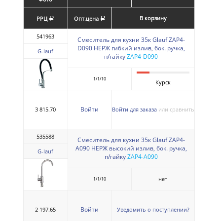
В корзину
РРЦ
Опт.цена
a
a
541963
Смеситель для кухни 35к Glauf ZAP4-
D090 НЕРЖ гибкий излив, бок. ручка,
G-lauf
п/гайку
ZAP4-D090
1/1/10
Курск
Войти
3 815.70
Войти для заказа
или сравнить
535588
Смеситель для кухни 35к Glauf ZAP4-
A090 НЕРЖ высокий излив, бок. ручка,
G-lauf
п/гайку
ZAP4-A090
нет
1/1/10
Войти
2 197.65
Уведомить о поступлении?