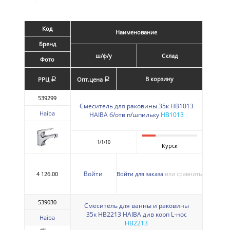
Код
Наименование
Бренд
ш/ф/у
Склад
Фото
В корзину
РРЦ
Опт.цена
a
a
539299
Смеситель для раковины 35к HB1013
Haiba
HAIBA б/отв п/шпильку
HB1013
1/1/10
Курск
Войти
4 126.00
Войти для заказа
или сравнить
539030
Смеситель для ванны и раковины
35к HB2213 HAIBA див корп L-нос
Haiba
HB2213