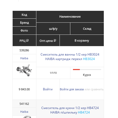
Код
Наименование
Бренд
ш/ф/у
Склад
Фото
В корзину
РРЦ
Опт.цена
a
a
539286
Смеситель для ванны 1/2 кер HB3024
Haiba
HAIBA картридж перекл
HB3024
1/1/10
Курск
Войти
9 843.00
Войти для заказа
или сравнить
541162
Смеситель для кухни 1/2 кер HB4724
Haiba
HAIBA п/шпильку
HB4724