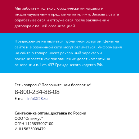
Мы работаем только с юридическими лицами и
индивидуальными предпринимателями. Заказы с сайта
обрабатываются и отгружаются после заключении
договора с вашей организацией.
Предложение не является публичной офертой. Цены на
сайте и в розничной сети могут отличаться. Информация
на сайте о товаре носит рекламный характер и
расценивается как приглашение делать оферты на
основании п.1 ст. 437 Гражданского кодекса РФ.
Есть вопросы? Позвоните нам бесплатно!
8-800-234-88-08
E-mail:
info@f58.ru
Сантехника оптом, доставка по России
ООО "Оптимус"
ОГРН 1125835007100
ИНН 5835099479