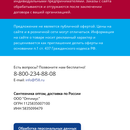
индивидуальными предпринимателями. Заказы с сайта
обрабатываются и отгружаются после заключении
договора с вашей организацией.
Предложение не является публичной офертой. Цены на
сайте и в розничной сети могут отличаться. Информация
на сайте о товаре носит рекламный характер и
расценивается как приглашение делать оферты на
основании п.1 ст. 437 Гражданского кодекса РФ.
Есть вопросы? Позвоните нам бесплатно!
8-800-234-88-08
E-mail:
info@f58.ru
Сантехника оптом, доставка по России
ООО "Оптимус"
ОГРН 1125835007100
ИНН 5835099479
Обработка персональных данных