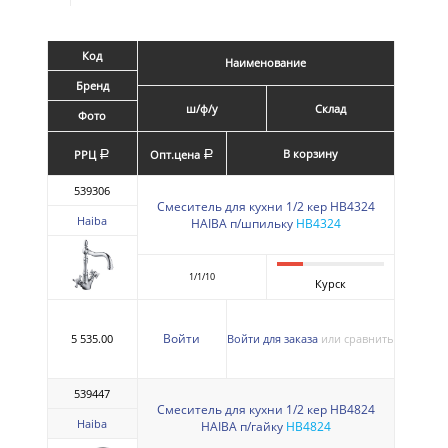
Код
Наименование
Бренд
ш/ф/у
Склад
Фото
В корзину
РРЦ
Опт.цена
a
a
539306
Смеситель для кухни 1/2 кер HB4324
Haiba
HAIBA п/шпильку
HB4324
1/1/10
Курск
Войти
5 535.00
Войти для заказа
или сравнить
539447
Смеситель для кухни 1/2 кер HB4824
Haiba
HAIBA п/гайку
HB4824