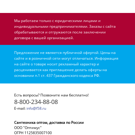
Мы работаем только с юридическими лицами и
индивидуальными предпринимателями. Заказы с сайта
обрабатываются и отгружаются после заключении
договора с вашей организацией.
Предложение не является публичной офертой. Цены на
сайте и в розничной сети могут отличаться. Информация
на сайте о товаре носит рекламный характер и
расценивается как приглашение делать оферты на
основании п.1 ст. 437 Гражданского кодекса РФ.
Есть вопросы? Позвоните нам бесплатно!
8-800-234-88-08
E-mail:
info@f58.ru
Сантехника оптом, доставка по России
ООО "Оптимус"
ОГРН 1125835007100