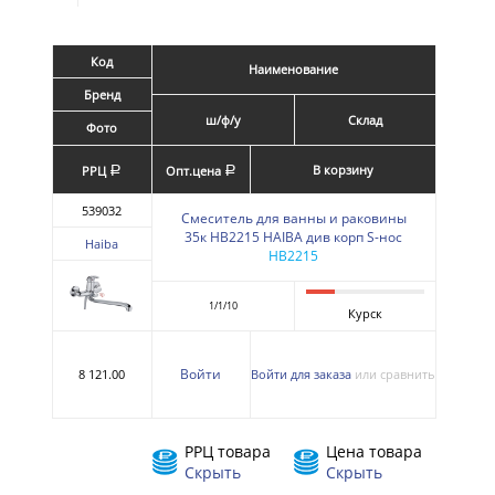
Код
Наименование
Бренд
ш/ф/у
Склад
Фото
В корзину
РРЦ
Опт.цена
a
a
539032
Смеситель для ванны и раковины
35к HB2215 HAIBA див корп S-нос
Haiba
HB2215
1/1/10
Курск
Войти
8 121.00
Войти для заказа
или сравнить
РРЦ товара
Цена товара
Скрыть
Скрыть