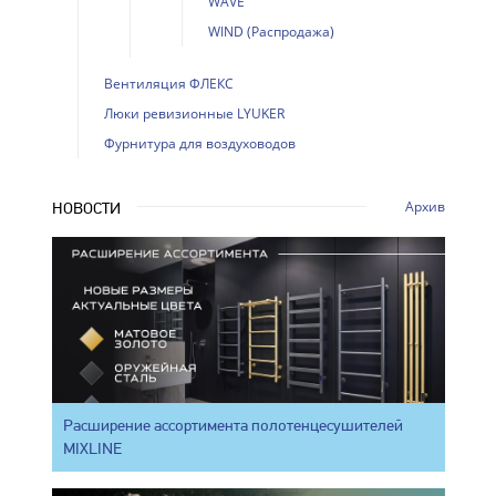
WAVE
WIND (Распродажа)
Вентиляция ФЛЕКС
Люки ревизионные LYUKER
Фурнитура для воздуховодов
Архив
НОВОСТИ
Расширение ассортимента полотенцесушителей
MIXLINE