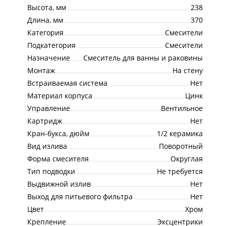
Высота, мм
238
Длина, мм
370
Категория
Смесители
Подкатегория
Смесители
Назначение
Смеситель для ванны и раковины
Монтаж
На стену
Встраиваемая система
Нет
Материал корпуса
Цинк
Управление
Вентильное
Картридж
Нет
Кран-букса, дюйм
1/2 керамика
Вид излива
Поворотный
Форма смесителя
Округлая
Тип подводки
Не требуется
Выдвижной излив
Нет
Выход для питьевого фильтра
Нет
Цвет
Хром
Крепление
Эксцентрики